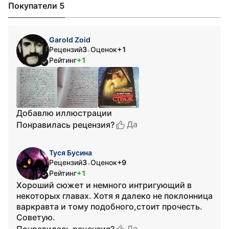
Покупатели 5
Garold Zoid
Рецензий
3
Оценок
+1
•
Рейтинг
+1
Добавлю иллюстрации
Да
Понравилась рецензия?
Туся Бусина
Рецензий
3
Оценок
+9
•
Рейтинг
+1
Хороший сюжет и немного интригующий в
некоторых главах. Хотя я далеко не поклонница
варкравта и тому подобного,стоит прочесть.
Советую.
Да
Понравилась рецензия?