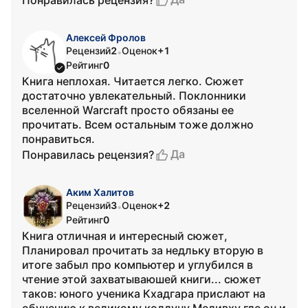
Алексей Фролов
Рецензий
2
Оценок
+1
•
Рейтинг
0
Книга неплохая. Читается легко. Сюжет
достаточно увлекательный. Поклонники
вселенной Warcraft просто обязаны ее
прочитать. Всем остальным тоже должно
понравиться.
Да
Понравилась рецензия?
Аким Халитов
Рецензий
3
Оценок
+2
•
Рейтинг
0
Книга отличная и интересный сюжет,
Планировал прочитать за недльку вторую в
итоге забыл про компьютер и углубился в
чтение этой захватываюшей книги... сюжет
таков: юного ученика Кхадгара прислают на