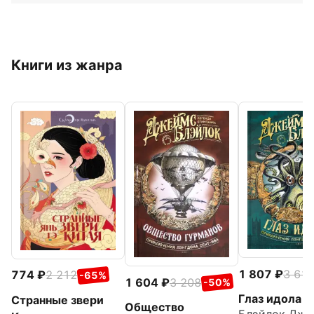
Книги из жанра
1 807
3 61
774
2 212
-65%
1 604
3 208
-50%
Глаз идола
Странные звери
Общество