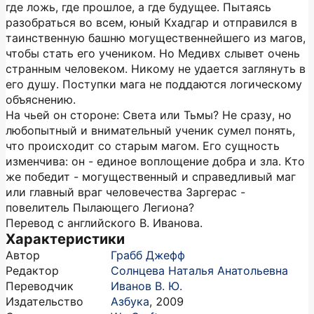
где ложь, где прошлое, а где будущее. Пытаясь
разобраться во всем, юный Кхадгар и отправился в
таинственную башню могущественнейшего из магов,
чтобы стать его учеником. Но Медивх слывет очень
странным человеком. Никому не удается заглянуть в
его душу. Поступки мага не поддаются логическому
объяснению.
На чьей он стороне: Света или Тьмы? Не сразу, но
любопытный и внимательный ученик сумел понять,
что происходит со старым магом. Его сущность
изменчива: он - единое воплощение добра и зла. Кто
же победит - могущественный и справедливый маг
или главный враг человечества Заргерас -
повелитель Пылающего Легиона?
Перевод с английского В. Иванова.
Характеристики
Автор
Грабб Джефф
Редактор
Солнцева Наталья Анатольевна
Переводчик
Иванов В. Ю.
Издательство
Азбука
,
2009