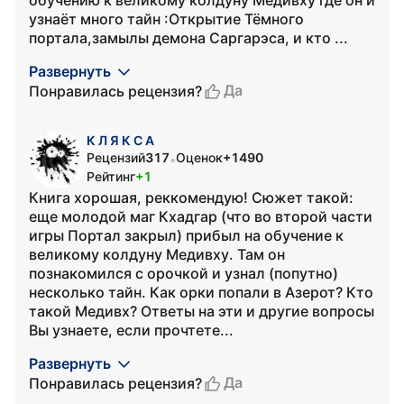
обучению к великому колдуну Медивху где он и
узнаёт много тайн :Открытие Тёмного
портала,замылы демона Саргарэса, и кто ...
Развернуть
Да
Понравилась рецензия?
К Л Я К С А
Рецензий
317
Оценок
+1490
•
Рейтинг
+1
Книга хорошая, реккомендую! Сюжет такой:
еще молодой маг Кхадгар (что во второй части
игры Портал закрыл) прибыл на обучение к
великому колдуну Медивху. Там он
познакомился с орочкой и узнал (попутно)
несколько тайн. Как орки попали в Азерот? Кто
такой Медивх? Ответы на эти и другие вопросы
Вы узнаете, если прочтете...
Развернуть
Да
Понравилась рецензия?