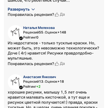
шансов, что ребетёнок случай...
Развернуть
Да
Понравилась рецензия?
Наталья Мелехова
Рецензий
55
Оценок
+148
•
Рейтинг
0
Из недостатков - только тусклые краски. Но,
может быть, это невозможно технологически?
Доче ( 4г) нравится! Рисунки правдопдобно-
мультяшные.
Да
Понравилась рецензия?
Анастасия Янкович
Рецензий
13
Оценок
+18
•
Рейтинг
+2
хорошие рисунки, малышу 1,5 лет очень
нравится малевать кисточкой, а тут еще и
рисунок цветной получается!:) правда, краски
тусклые. Но, в целом, очень удачная покупка -