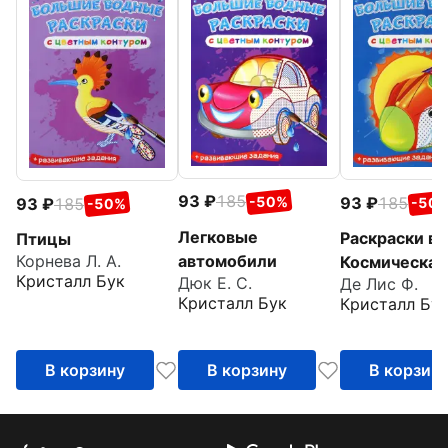
93
185
93
185
-50%
93
185
-50
-50%
Легковые
Раскраски в
Птицы
автомобили
Корнева Л. А.
Космическая
Кристалл Бук
Дюк Е. С.
Де Лис Ф.
техника
Кристалл Бук
Кристалл Бу
В корзину
В корзину
В корзин