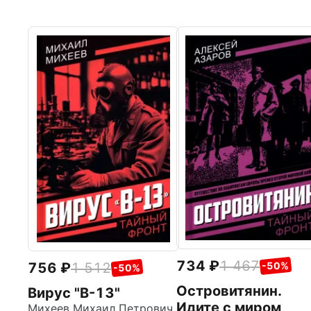
734
1 467
756
1 512
-50%
-50%
Островитянин.
Вирус "В-13"
Идите с миром
Михеев Михаил Петрович