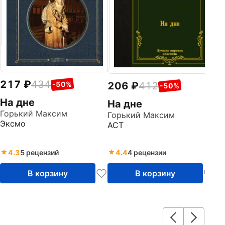
217
434
206
412
-50%
-50%
На дне
На дне
Горький Максим
Горький Максим
Эксмо
АСТ
4.3
5 рецензий
4.4
4 рецензии
В корзину
В корзину