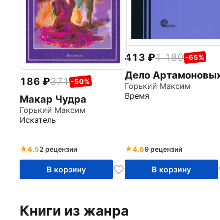
413
1 180
-65%
Дело Артамоновы
186
371
-50%
Горький Максим
Время
Макар Чудра
Горький Максим
Искатель
4.5
2 рецензии
4.6
9 рецензий
В корзину
В корзину
Книги из жанра