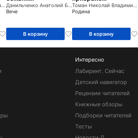
Азаров Алексей Сергеевич
Данильченко Анатолий Борисович
Томан Николай Владимирович
Вече
Родина
В корзину
В корзину
Интересно
и
Лабиринт. Сейчас
Детский навигатор
ы
Рецензии читателей
Книжные обзоры
ары
Подборки читателей
Тесты
ы
Новости Л.