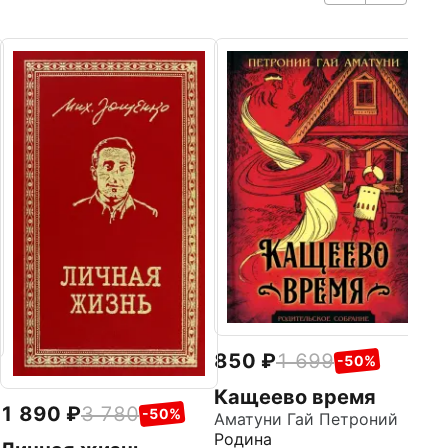
9
Б
Ж
Ро
850
1 699
-50%
Кащеево время
1 890
3 780
-50%
Аматуни Гай Петроний
Родина