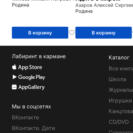
Родина
Родина
В корзину
В корзину
Лабиринт в кармане
Каталог
Все книг
Школа
Журнал
Игрушки
Мы в соцсетях
Канцтов
ВКонтакте
CD/DVD
ВКонтакте. Дети
Сувенир