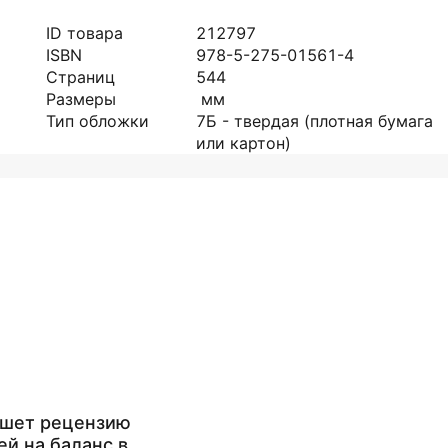
ID товара
212797
ISBN
978-5-275-01561-4
Страниц
544
Размеры
мм
Тип обложки
7Б - твердая (плотная бумага
или картон)
ишет рецензию
ей на баланс в