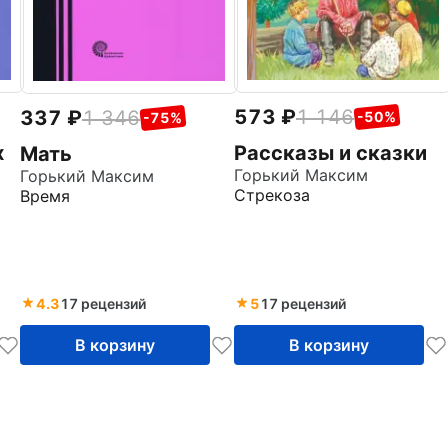
573
1 146
337
1 346
-50%
-75%
х
Рассказы и сказки
Мать
Горький Максим
Горький Максим
Стрекоза
Время
4.3
17 рецензий
5
17 рецензий
В корзину
В корзину