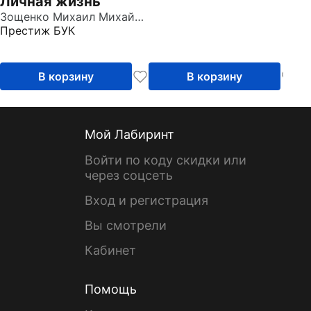
Личная жизнь
Зощенко Михаил Михайлович
Престиж БУК
В корзину
В корзину
Мой Лабиринт
Войти по коду скидки или
через соцсеть
Вход и регистрация
Вы смотрели
Кабинет
Помощь