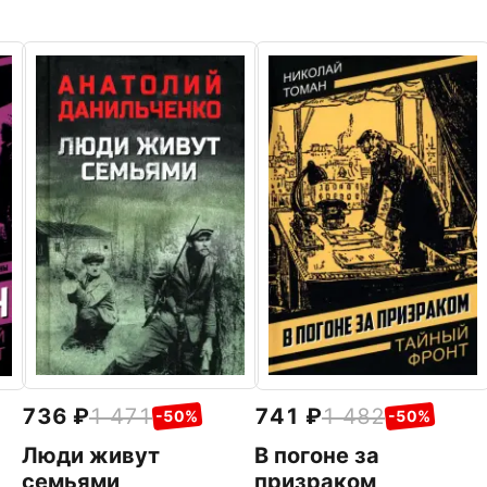
736
1 471
741
1 482
-50%
-50%
Люди живут
В погоне за
семьями
призраком