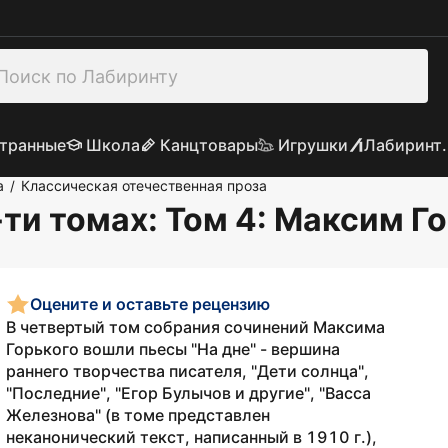
транные
Школа
Канцтовары
Игрушки
Лабиринт.
а
Классическая отечественная проза
/
ти томах: Том 4
: Максим Г
Оцените и оставьте рецензию
В четвертый том собрания сочинений Максима
Горького вошли пьесы "На дне" - вершина
раннего творчества писателя, "Дети солнца",
"Последние", "Егор Булычов и другие", "Васса
Железнова" (в томе представлен
неканонический текст, написанный в 1910 г.),