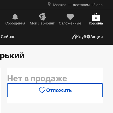
Москва
— доставим 12 авг.
0
Сообщения
Mой Лабиринт
Отложенные
Корзина
 Сейчас
Клуб
Акции
орький
Нет в продаже
Отложить