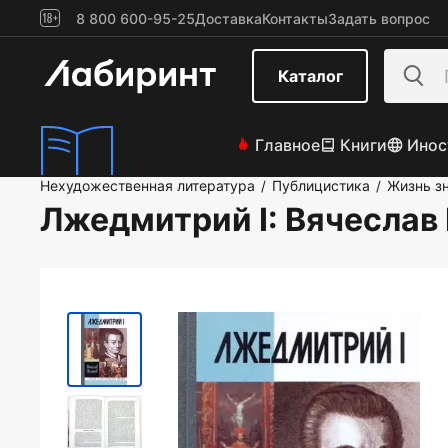
8 800 600-95-25
Доставка
Контакты
Задать вопрос
Каталог
Главное
Книги
Инос
Нехудожественная литература
Публицистика
Жизнь з
/
/
Лжедмитрий I
: Вячеслав