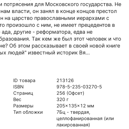
 и потрясения для Московского государства. Не
ам власти, он занял в конце концов престол
ан на царство православными иерархами с
то произошло с ним, не имеет прецедентов в
ада, другие - реформатора, едва не
разования. Так кем же был этот человек и что
не? Об этом рассказывает в своей новой книге
ых людей" известный историк Вя...
ID товара
213126
ISBN
978-5-235-03270-5
Страниц
256
(Офсет)
Вес
320
г
Размеры
205x135x12
мм
Тип обложки
7Бц - твердая,
целлофанированная (или
лакированная)