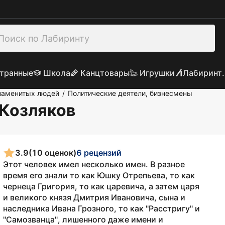
транные
Школа
Канцтовары
Игрушки
Лабиринт.
наменитых людей
Политические деятели, бизнесмены
/
 Козляков
3.9
(10 оценок)
6 рецензий
Этот человек имел несколько имен. В разное
время его знали то как Юшку Отрепьева, то как
чернеца Григория, то как царевича, а затем царя
и великого князя Дмитрия Ивановича, сына и
наследника Ивана Грозного, то как "Расстригу" и
"Самозванца", лишенного даже имени и