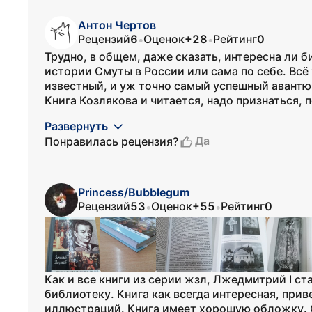
Антон Чертов
Рецензий
6
Оценок
+28
Рейтинг
0
•
•
Трудно, в общем, даже сказать, интересна ли
истории Смуты в России или сама по себе. Всё 
известный, и уж точно самый успешный авантю
Книга Козлякова и читается, надо признаться, 
Развернуть
Да
Понравилась рецензия?
Princess/Bubblegum
Рецензий
53
Оценок
+55
Рейтинг
0
•
•
Как и все книги из серии жзл, Лжедмитрий I 
библиотеку. Книга как всегда интересная, при
иллюстраций. Книга имеет хорошую обложку. С