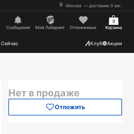
Москва
— доставим 9 авг.
0
Сообщения
Mой Лабиринт
Отложенные
Корзина
 Сейчас
Клуб
Акции
Нет в продаже
Отложить