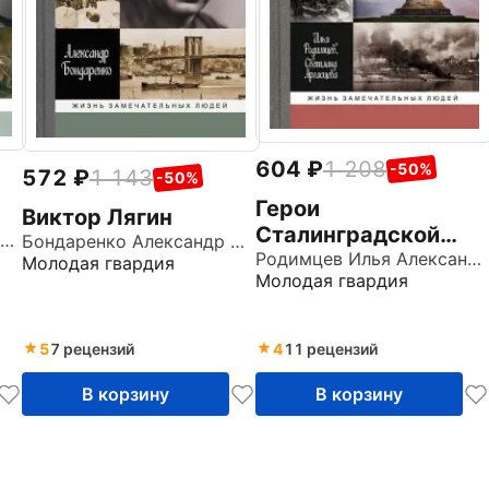
604
1 208
-50%
572
1 143
-50%
Герои
Виктор Лягин
Сталинградской
Порудоминский Владимир Ильич
Бондаренко Александр Юльевич
битвы
Родимцев Илья Александрович
Молодая гвардия
Молодая гвардия
5
7 рецензий
4
11 рецензий
В корзину
В корзину