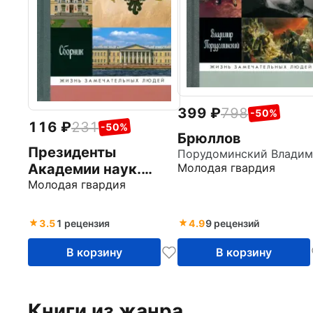
399
798
-50%
116
231
-50%
Брюллов
Президенты
Молодая гвардия
Академии наук.
Сборник
Молодая гвардия
3.5
1 рецензия
4.9
9 рецензий
В корзину
В корзину
Книги из жанра