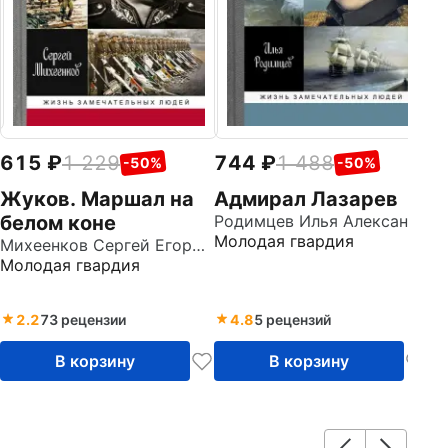
615
1 229
744
1 488
-50%
-50%
Жуков. Маршал на
Адмирал Лазарев
белом коне
Родимцев Илья Александрович
Молодая гвардия
Михеенков Сергей Егорович
Молодая гвардия
2.2
73 рецензии
4.8
5 рецензий
В корзину
В корзину