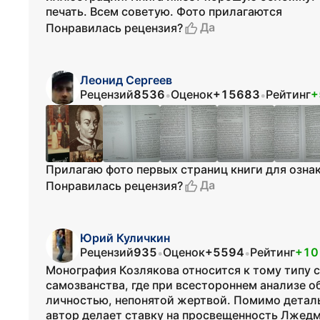
печать. Всем советую. Фото прилагаются
Да
Понравилась рецензия?
Леонид Сергеев
Рецензий
8536
Оценок
+15683
Рейтинг
+
•
•
Прилагаю фото первых страниц книги для озна
Да
Понравилась рецензия?
Юрий Куличкин
Рецензий
935
Оценок
+5594
Рейтинг
+10
•
•
Монография Козлякова относится к тому типу
самозванства, где при всестороннем анализе 
личностью, непонятой жертвой. Помимо детал
автор делает ставку на просвещенность Лжедм