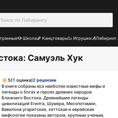
транные
Школа
Канцтовары
Игрушки
Лабиринт.
стока
: Самуэль Хук
5
(1 оценка)
2 рецензии
В книге собраны все наиболее известные мифы и
легенды о богах и героях древних народов
Ближнего Востока. Древнейшие легенды
цивилизаций Египта, Шумера, Месопотамии,
Вавилона угаритская, хеттская и еврейская
мифологии показаны автором, крупным ученым,