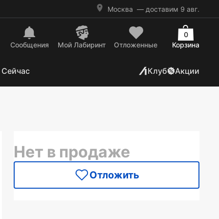
Москва
— доставим 9 авг.
0
Сообщения
Mой Лабиринт
Отложенные
Корзина
 Сейчас
Клуб
Акции
Нет в продаже
Отложить