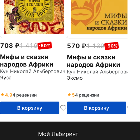
708
1 416
570
1 139
-50%
-50%
Мифы и сказки
Мифы и сказки
народов Африки
народов Африки
Кун Николай Альбертович
Кун Николай Альбертович
Яуза
Эксмо
4.9
4 рецензии
5
4 рецензии
В корзину
В корзину
Мой Лабиринт