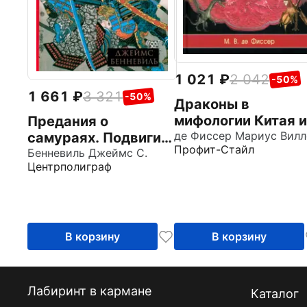
1 021
2 042
-50%
1 661
3 321
-50%
Драконы в
мифологии Китая и
Предания о
Японии
де Фиссер Мариус Вил
самураях. Подвиги
Профит-Стайл
отважных воинов
Бенневиль Джеймс С.
Центрполиграф
средневековой
Японии
В корзину
В корзину
Лабиринт в кармане
Каталог