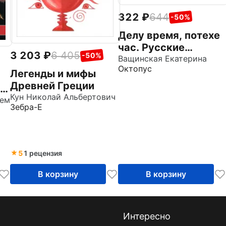
322
644
-50%
Делу время, потехе
час. Русские
3 203
6 405
-50%
пословицы и
Ващинская Екатерина
Октопус
поговорки
Легенды и мифы
Древней Греции
Кун Николай Альбертович
лем
Зебра-Е
5
1 рецензия
В корзину
В корзину
Интересно