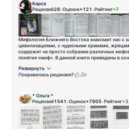
Kapca
Рецензий
28
Оценок
+121
Рейтинг
+7
•
•
Мифология Ближнего Востока знакомит нас с 
цивилизациями, с чудесными храмами, жрецам
содержит не просто собрание различных мифов,
понятия «миф». В данной книги приведены в ос
Развернуть
Да
Понравилась рецензия?
* Ольга *
Рецензий
1541
Оценок
+7905
Рейтинг
+3
•
•