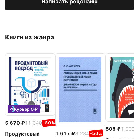
Написать рецензию
Книги из жанра
Курьер 0 ₽
5 670
11 340
-50%
505
1 009
-
1 617
3 234
Продуктовый
-50%