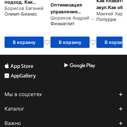
Как плавать 
подход. Как
Оптимизация
акул.Как обо
Борисов Евгений
создавать
управления
Маккей Харв
Олимп-Бизнес
конкурентов 
продукты, которые
Шориков Андрей Федорович
производственным
Попурри
торговле,
зарабатывают
Физматлит
и системами.
управлении,
Динамические
мотивации,
модели, методы и
ведении
В корзину
В корзину
В корзин
алгоритмы
переговоров
Мы в соцсетях
Каталог
Важно