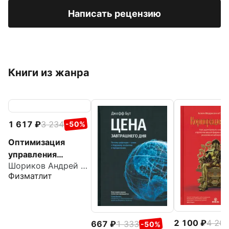
Написать рецензию
Книги из жанра
1 617
3 234
-50%
Оптимизация
управления
Шориков Андрей Федорович
производственным
Физматлит
и системами.
Динамические
модели, методы и
алгоритмы
2 100
4 20
667
1 333
-50%