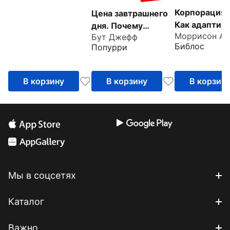
Корпорация 
Цена завтрашнего
Как адаптир
дня. Почему
Моррисон Ал
конкурентну
Бут Джефф
дефляция — ключ к
Библос
Попурри
стратегию в
будущему
фирмы к
изобилию и
современны
процветанию
В корзину
В корзину
В корзин
реалиям
Мы в соцсетях
Каталог
Важно