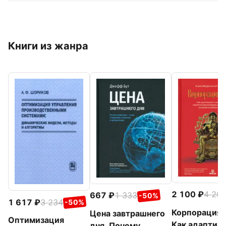
Книги из жанра
2 100
4 20
667
1 333
-50%
1 617
3 234
-50%
Корпорация 
Цена завтрашнего
Оптимизация
Как адаптир
дня. Почему