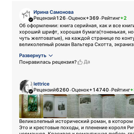
Ирина Самонова
Рецензий
126
Оценок
+369
Рейтинг
+2
•
•
Об оформлении: книга серийная, как и все книг
хороший шрифт, хорошая бумага(тоненькая, но 
чуть желтоватые), на каждой странице по конт
великолепный роман Вальтера Скотта, экраниз
Развернуть
Да
Понравилась рецензия?
lettrice
Рецензий
6260
Оценок
+14740
Рейтинг
+
•
•
Великолепный исторический роман, в котором 
Это и крестовые походы, и пленение короля Ри
норманнов. Красивая и романтичная любовь гл