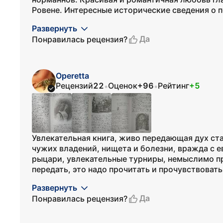
Ровене. Интересные исторические сведения о п
Развернуть
Да
Понравилась рецензия?
Operetta
Рецензий
22
Оценок
+96
Рейтинг
+5
•
•
Увлекательная книга, живо передающая дух ст
чужих владений, нищета и болезни, вражда с ев
рыцари, увлекательные турниры, немыслимо пре
передать, это надо прочитать и прочувствовать.
Развернуть
Да
Понравилась рецензия?