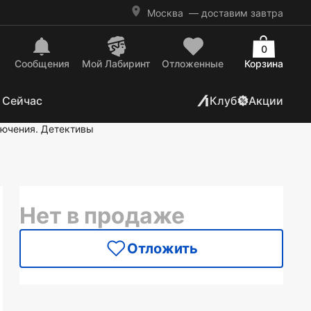
Москва
— доставим завтра
0
Сообщения
Mой Лабиринт
Отложенные
Корзина
 Сейчас
Клуб
Акции
ючения. Детективы
Нет в продаже
Отложить