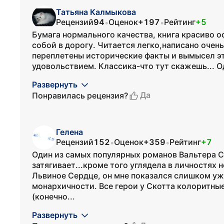
Татьяна Калмыкова
Рецензий
94
Оценок
+197
Рейтинг
+5
•
•
Бумага нормального качества, книга красиво о
собой в дорогу. Читается легко,написано очен
переплетены исторические факты и вымысел эт
удовольствием. Классика-что тут скажешь... О
Развернуть
Да
Понравилась рецензия?
Гелена
Рецензий
152
Оценок
+359
Рейтинг
+7
•
•
Один из самых популярных романов Вальтера Ск
затягивает...кроме того углядела в личностях
Львиное Сердце, он мне показался слишком уж
монархичности. Все герои у Скотта колоритные
(конечно...
Развернуть