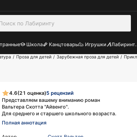
транные
Школа
Канцтовары
Игрушки
Лабиринт.
атура
Проза для детей
Зарубежная проза для детей
Прикл
/
/
/
4.6
(21 оценка)
5 рецензий
Представляем вашему вниманию роман
Вальтера Скотта "Айвенго".
Для среднего и старшего школьного возраста.
Полная аннотация
Автор
Скотт Вальтер