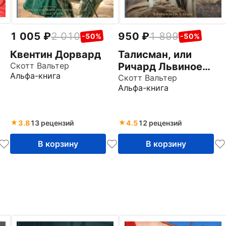
1 005
2 010
950
1 899
-50%
-50%
Квентин Дорвард
Талисман, или
Скотт Вальтер
Ричард Львиное
Альфа-книга
Сердце в Палестине
Скотт Вальтер
Альфа-книга
3.8
13 рецензий
4.5
12 рецензий
В корзину
В корзину