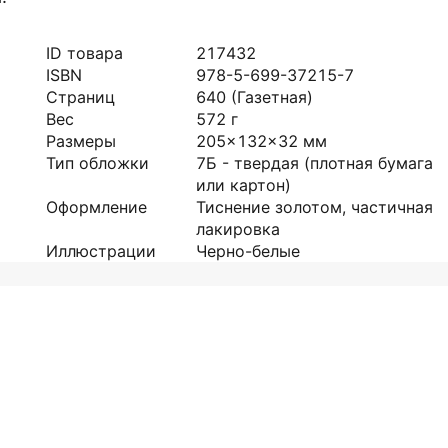
ID товара
217432
ISBN
978-5-699-37215-7
Страниц
640
(Газетная)
Вес
572
г
Размеры
205x132x32
мм
Тип обложки
7Б - твердая (плотная бумага
или картон)
Оформление
Тиснение золотом, частичная
лакировка
Иллюстрации
Черно-белые