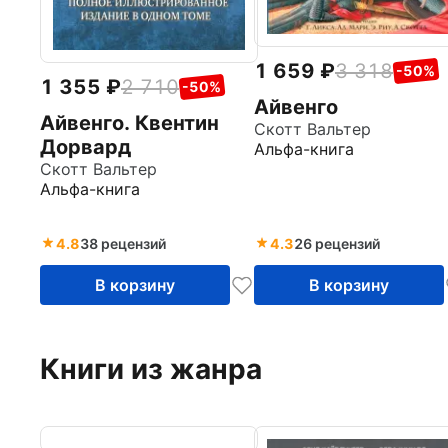
1 659
3 318
-50%
1 355
2 710
-50%
Айвенго
Айвенго. Квентин
Скотт Вальтер
Дорвард
Альфа-книга
Скотт Вальтер
Альфа-книга
4.8
38 рецензий
4.3
26 рецензий
В корзину
В корзину
Книги из жанра