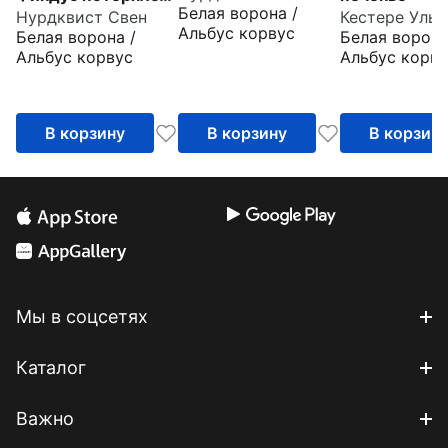
Белая ворона /
Нурдквист Свен
Кестере Ульр
когда был
Альбус корвус
Белая ворона /
Белая ворона
маленький
Альбус корвус
Альбус корву
В корзину
В корзину
В корзин
Мы в соцсетях
Каталог
Важно