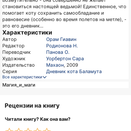
Возмутительно - она совершенно не желает
становиться настоящей ведьмой! Единственное, что
помогает коту сохранить самообладание и
равновесие (особенно во время полетов на метле), -
это его дневник...
Характеристики
Автор
Орам Гиавин
Редактор
Родионова Н.
Переводчик
Панова О.
Художник
Уорбертон Сара
Издательство
Махаон
,
2009
Серия
Дневник кота Баламута
Все характеристики
Магия_и_маги
Рецензии на книгу
Читали книгу? Как она вам?