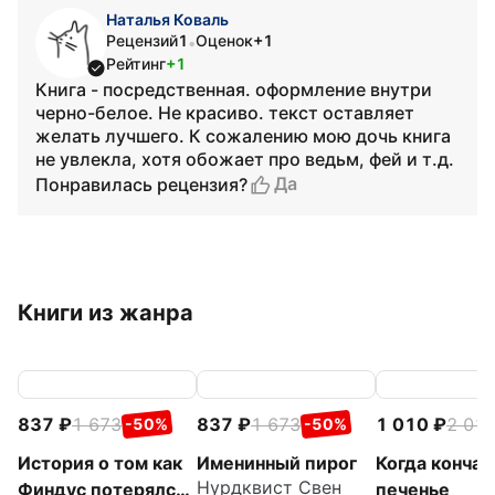
Наталья Коваль
Рецензий
1
Оценок
+1
•
Рейтинг
+1
Книга - посредственная. оформление внутри
черно-белое. Не красиво. текст оставляет
желать лучшего. К сожалению мою дочь книга
не увлекла, хотя обожает про ведьм, фей и т.д.
Да
Понравилась рецензия?
Книги из жанра
837
1 673
837
1 673
1 010
2 01
-50%
-50%
История о том как
Именинный пирог
Когда кончае
Нурдквист Свен
Финдус потерялся,
печенье