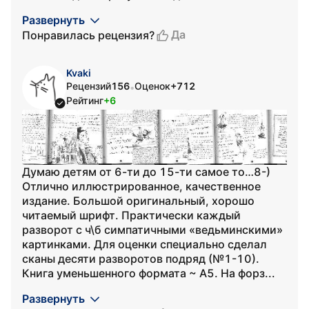
Развернуть
Да
Понравилась рецензия?
Kvaki
Рецензий
156
Оценок
+712
•
Рейтинг
+6
Думаю детям от 6-ти до 15-ти самое то…8-)
Отлично иллюстрированное, качественное
издание. Большой оригинальный, хорошо
читаемый шрифт. Практически каждый
разворот с ч\б симпатичными «ведьминскими»
картинками. Для оценки специально сделал
сканы десяти разворотов подряд (№1-10).
Книга уменьшенного формата ~ А5. На форз...
Развернуть