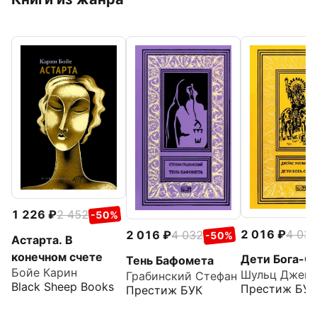
1 226
2 452
-50%
2 016
4 03
2 016
4 032
-50%
Астарта. В
конечном счете
Дети Бога-С
Тень Бафомета
Бойе Карин
Грабинский Стефан
Black Sheep Books
Престиж БУК
Престиж БУК