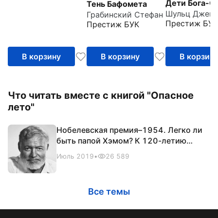
Дети Бога-С
Тень Бафомета
Грабинский Стефан
Престиж БУК
Престиж БУК
В корзину
В корзину
В корзин
Что читать вместе с книгой "Опасное
лето"
Нобелевская премия–1954. Легко ли
быть папой Хэмом? К 120-летию
Эрнеста Хемингуэя
Июль 2019
•
26 589
Все темы