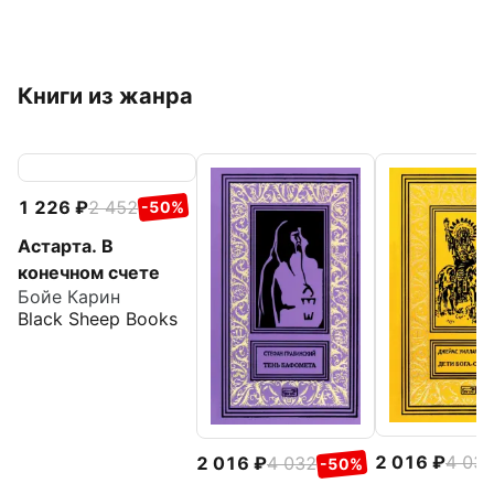
Книги из жанра
1 226
2 452
-50%
Астарта. В
конечном счете
Бойе Карин
Black Sheep Books
2 016
4 03
2 016
4 032
-50%