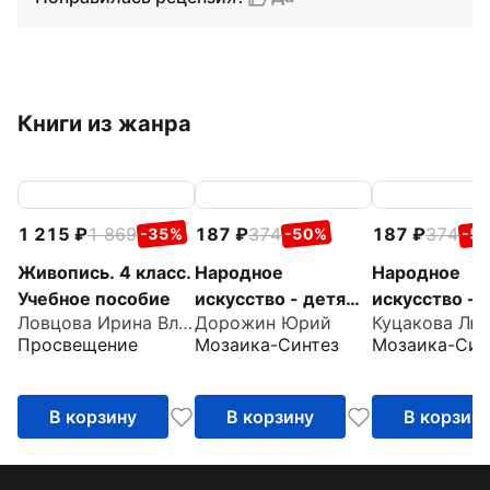
Книги из жанра
1 215
1 869
187
374
187
374
-35%
-50%
-5
Живопись. 4 класс.
Народное
Народное
Учебное пособие
искусство - детям.
искусство - 
Ловцова Ирина Владимировна
Дорожин Юрий
Сказочная гжель.
Мастерская 
Просвещение
Мозаика-Синтез
Мозаика-Син
Альбом для
Альбом для
творчества
творчества
В корзину
В корзину
В корзин