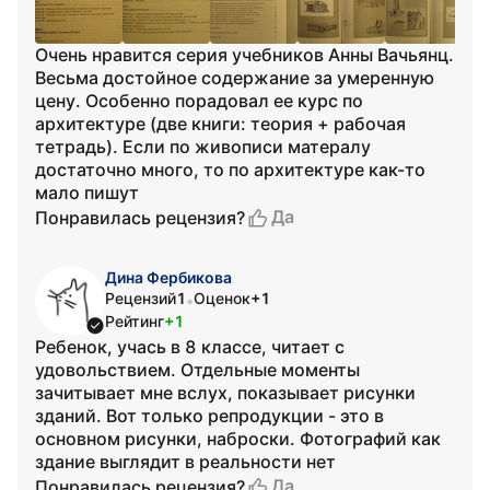
Очень нравится серия учебников Анны Вачьянц.
Весьма достойное содержание за умеренную
цену. Особенно порадовал ее курс по
архитектуре (две книги: теория + рабочая
тетрадь). Если по живописи матералу
достаточно много, то по архитектуре как-то
мало пишут
Да
Понравилась рецензия?
Дина Фербикова
Рецензий
1
Оценок
+1
•
Рейтинг
+1
Ребенок, учась в 8 классе, читает с
удовольствием. Отдельные моменты
зачитывает мне вслух, показывает рисунки
зданий. Вот только репродукции - это в
основном рисунки, наброски. Фотографий как
здание выглядит в реальности нет
Да
Понравилась рецензия?