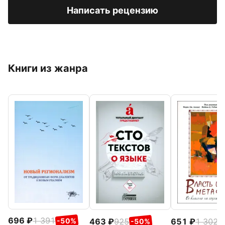
Написать рецензию
Книги из жанра
696
1 391
463
925
651
1 302
-50%
-50%
-