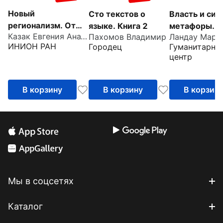
Новый
Сто текстов о
Власть и сил
регионализм. От
языке. Книга 2
метафоры. Е
Казак Евгения Анатольевна
Пахомов Владимир
Ландау Марк
традиционных
влияние на
ИНИОН РАН
Городец
Гуманитарны
форм диалектов к
социальную 
центр
новым реалиям
В корзину
В корзину
В корзин
Мы в соцсетях
Каталог