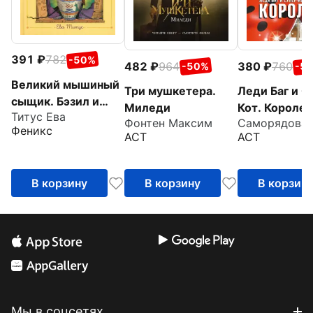
391
782
-50%
482
964
380
760
-50%
-5
Великий мышиный
Три мушкетера.
Леди Баг и С
сыщик. Бэзил и
Миледи
Кот. Королев
Титус Ева
Кошачья пещера
Фонтен Максим
Феникс
АСТ
АСТ
В корзину
В корзину
В корзин
Мы в соцсетях