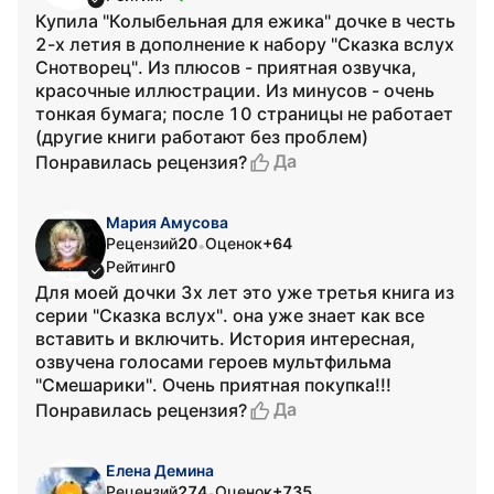
Купила "Колыбельная для ежика" дочке в честь
2-х летия в дополнение к набору "Сказка вслух
Снотворец". Из плюсов - приятная озвучка,
красочные иллюстрации. Из минусов - очень
тонкая бумага; после 10 страницы не работает
(другие книги работают без проблем)
Да
Понравилась рецензия?
Мария Амусова
Рецензий
20
Оценок
+64
•
Рейтинг
0
Для моей дочки 3х лет это уже третья книга из
серии "Сказка вслух". она уже знает как все
вставить и включить. История интересная,
озвучена голосами героев мультфильма
"Смешарики". Очень приятная покупка!!!
Да
Понравилась рецензия?
Елена Демина
Рецензий
274
Оценок
+735
•