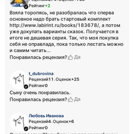
Рейтинг
+2
Взяла торопясь, не разобралась что сперва
основное надо брать стартовый комплект
http://www.labirint.ru/books/183678/, а потом
уже докупать варианты сказок. Получается в
итоге не дешевая серия. Так, что моя покупка
себя не оправлада, пока только лестать можно
и самим читать...
Да
Понравилась рецензия?
t_dubrovina
Рецензий
11
Оценок
+25
•
Рейтинг
0
Сыну очень понравилась.
Да
Понравилась рецензия?
Любовь Иванова
Рецензий
4
Оценок
+6
•
Рейтинг
0