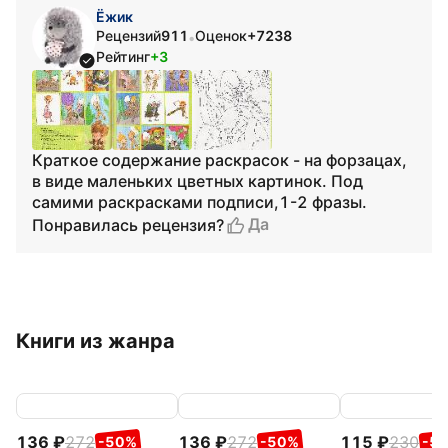
Ёжик
Рецензий
911
Оценок
+7238
•
Рейтинг
+3
Краткое содержание раскрасок - на форзацах,
в виде маленьких цветных картинок. Под
самими раскрасками подписи,1-2 фразы.
Да
Понравилась рецензия?
Книги из жанра
136
272
136
272
115
230
-50%
-50%
-5