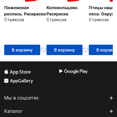
Пижемская
Колокольцово.
Птицы наше
роспись. Раскраска
Раскраска
леса. Окру
Стрекоза
Стрекоза
Стрекоза
мир. Раскрас
В корзину
В корзину
В корзин
Мы в соцсетях
Каталог