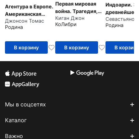
Первая мировая
Индоарии. З
Агентура в Европе.
война. Трагедия,
древнейшей
Американская
Киган Джон
расколовшая
цивилизации
Джонсон Томас
разведка и
КоЛибри
Родина
Европу и мир
Родина
контрразведка в
Первой мировой
войне
В корзину
В корзину
В корзин
Мы в соцсетях
Каталог
Важно