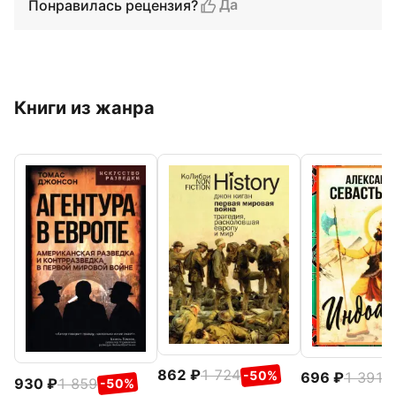
Да
Понравилась рецензия?
Книги из жанра
862
1 724
-50%
696
1 391
-
930
1 859
-50%