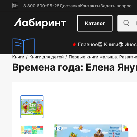
8 800 600-95-25
Доставка
Контакты
Задать вопрос
Каталог
Главное
Книги
Инос
Книги
Книги для детей
Первые книги малыша. Развити
/
/
Времена года
: Елена Ян