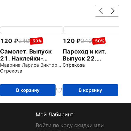
120
240
120
240
1
-50%
-50%
Самолет. Выпуск
Пароход и кит.
М
21. Наклейки-
Выпуск 22.
2
кружочки
Маврина Лариса Викторовна
Наклейки-кружочки
Стрекоза
к
Стрекоза
Ст
В корзину
В корзину
Мой Лабиринт
Войти по коду скидки или