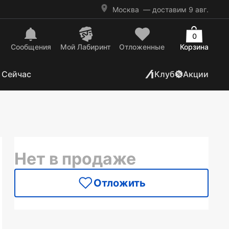
Москва
— доставим 9 авг.
0
Сообщения
Mой Лабиринт
Отложенные
Корзина
 Сейчас
Клуб
Акции
Нет в продаже
Отложить