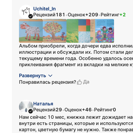
Uchitel_ln
Рецензий
181
Оценок
+209
Рейтинг
+2
•
•
Альбом приобрели, когда дочери едва исполни
иллюстрации и обсуждали их. Потом стали дел
текущему времени года. Особенно удалось осе
приклеивания фрагмент из вкладки на мелкие к
Развернуть
Да
Понравилась рецензия?
Наталья
Рецензий
29
Оценок
+46
Рейтинг
0
•
•
Нам сейчас 10 мес, книжка лежит дожидает на
внутри есть страницы, которые и используются
картон, цветную бумагу не нужно. Также понра