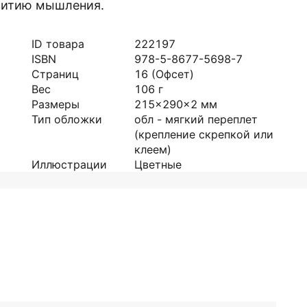
звитию мышления.
ID товара
222197
ISBN
978-5-8677-5698-7
Страниц
16
(Офсет)
Вес
106
г
Размеры
215x290x2
мм
Тип обложки
обл - мягкий переплет
(крепление скрепкой или
клеем)
Иллюстрации
Цветные