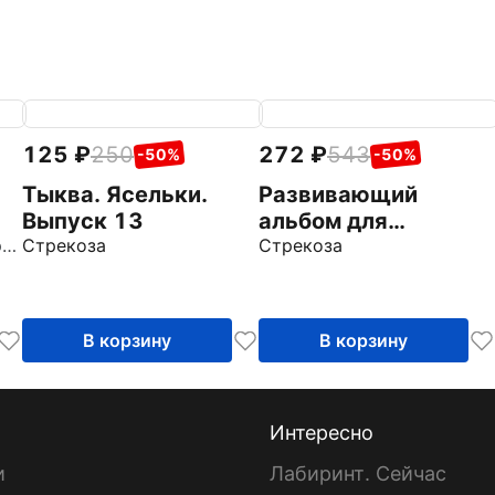
125
250
272
543
-50%
-50%
Тыква. Ясельки.
Развивающий
Выпуск 13
альбом для
Блиндер Анна Владимировна
Стрекоза
малышей. Выпуск 6
Стрекоза
В корзину
В корзину
Интересно
и
Лабиринт. Сейчас