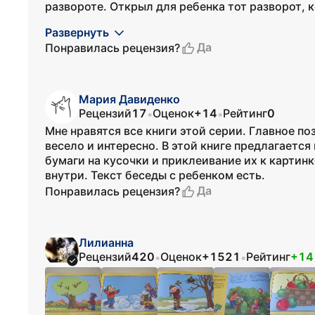
развороте. Открыл для ребенка тот разворот, к
Развернуть
Да
Понравилась рецензия?
Мария Давиденко
Рецензий
17
Оценок
+14
Рейтинг
0
•
•
Мне нравятся все книги этой серии. Главное п
весело и интересно. В этой книге предлагаетс
бумаги на кусочки и приклеивание их к картин
внутри. Текст беседы с ребенком есть.
Да
Понравилась рецензия?
Лилианна
Рецензий
420
Оценок
+1521
Рейтинг
+14
•
•