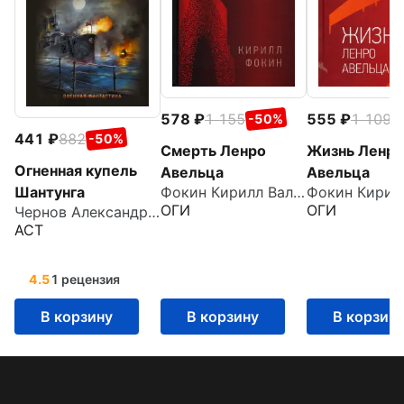
578
1 155
555
1 109
-50%
-
441
882
-50%
Смерть Ленро
Жизнь Ленро
Огненная купель
Авельца
Авельца
Шантунга
Фокин Кирилл Валерьевич
ОГИ
ОГИ
Чернов Александр Борисович
АСТ
4.5
1 рецензия
В корзину
В корзину
В корзин