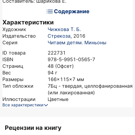
Составитель: Шарикова Е.
Содержание
Характеристики
Художник
Чижкова Т. Б.
Издательство
Стрекоза
,
2016
Серия
Читаем детям. Миньоны
ID товара
222731
ISBN
978-5-9951-0565-7
Страниц
48
(Офсет)
Вес
94
г
Размеры
166x115x7
мм
Тип обложки
7Бц - твердая, целлофанированная
(или лакированная)
Иллюстрации
Цветные
Все характеристики
Рецензии на книгу