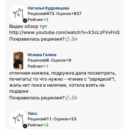
Наталья Кудрявцева
Рецензий
473
Оценок
+837
•
Рейтинг
+2
Видео обзор тут
http://www.youtube.com/watch?v=X3cLzFVvFnQ
Да
Понравилась рецензия?
Исаева Галина
Рецензий
8
Оценок
+9
•
Рейтинг
+1
отличная книжка, подружка дала посмотреть,
почитать) то что нужно - чтение с "зарядкой"!,
жаль нет пока в наличии, хотела взять на
подарки
Да
Понравилась рецензия?
Лисс
Рецензий
11
Оценок
+23
•
Рейтинг
+2