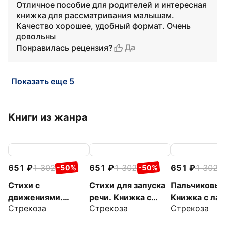
Отличное пособие для родителей и интересная
книжка для рассматривания малышам.
Качество хорошее, удобный формат. Очень
довольны
Да
Понравилась рецензия?
Показать еще 5
Книги из жанра
651
1 302
651
1 302
651
1 302
-50%
-50%
-
Стихи с
Стихи для запуска
Пальчиковые
движениями.
речи. Книжка с
Книжка с ла
Стрекоза
Стрекоза
Стрекоза
Книжка с лапками
лапками