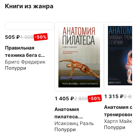
Книги из жанра
505
1 009
-50%
Правильная
техника бега с
Бриго Фредерик
опорой на
Попурри
переднюю часть
стопы
1 315
2 62
1 405
2 809
-50%
Анатомия си
Анатомия
тренировок 
пилатеса.
Хартл Майкл
гирями
Исаковиц Раэль
Иллюстрированное
Попурри
Попурри
руководство