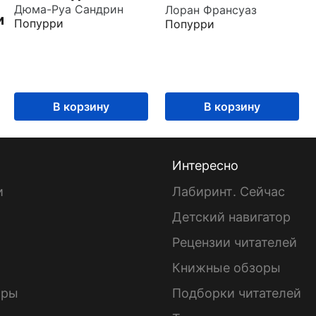
Дюма-Руа Сандрин
Лоран Франсуаз
и
Попурри
Попурри
В корзину
В корзину
Интересно
и
Лабиринт. Сейчас
Детский навигатор
ы
Рецензии читателей
Книжные обзоры
ары
Подборки читателей