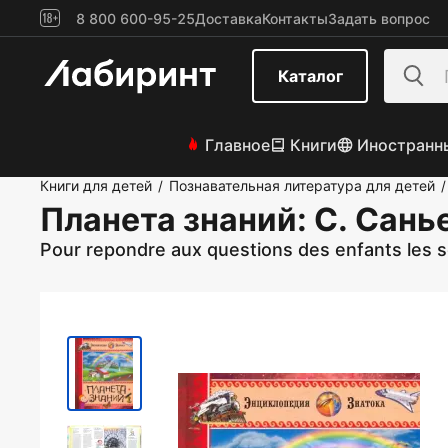
8 800 600-95-25
Доставка
Контакты
Задать вопрос
Каталог
Главное
Книги
Иностранн
Книги для детей
Познавательная литература для детей
/
/
Планета знаний
: С. Сань
Pour repondre aux questions des enfants les 