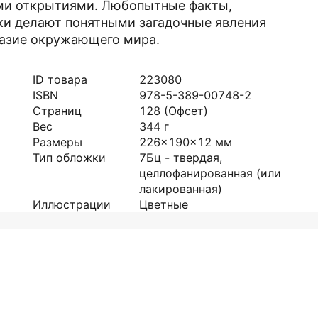
ими открытиями. Любопытные факты,
ки делают понятными загадочные явления
разие окружающего мира.
ID товара
223080
ISBN
978-5-389-00748-2
Страниц
128
(Офсет)
Вес
344
г
Размеры
226x190x12
мм
Тип обложки
7Бц - твердая,
целлофанированная (или
лакированная)
Иллюстрации
Цветные