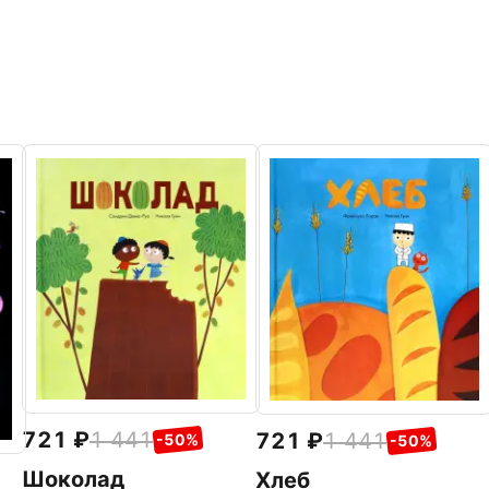
721
1 441
721
1 441
-50%
-50%
Шоколад
Хлеб