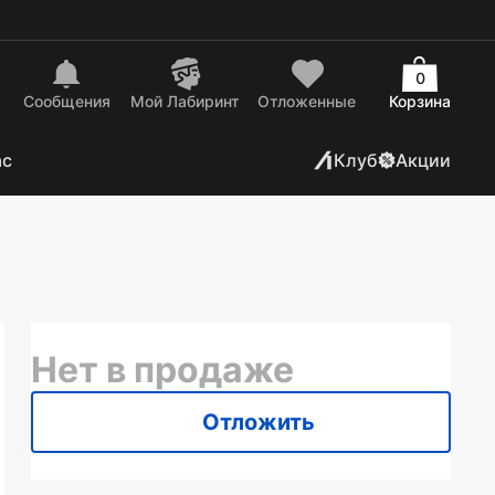
0
Сообщения
Mой Лабиринт
Отложенные
Корзина
ас
Клуб
Акции
Нет в продаже
Отложить