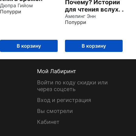
Почему? Истории
Дюпра Гийом
для чтения вслух. От
Попурри
динозавров до
Амелинг Энн
Попурри
звёзд
В корзину
В корзину
Мой Лабиринт
Войти по коду скидки или
через соцсеть
Вход и регистрация
Вы смотрели
Кабинет