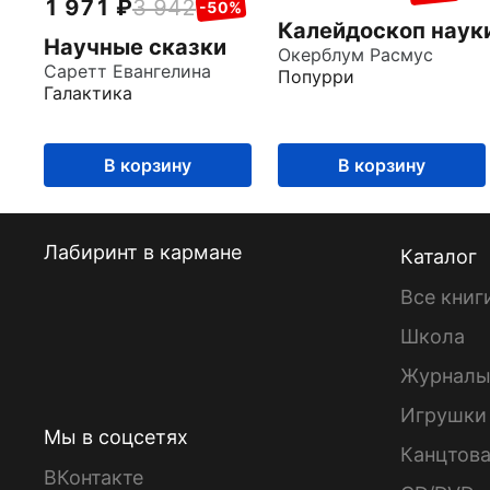
1 971
3 942
-50%
Калейдоскоп наук
Научные сказки
Окерблум Расмус
Саретт Евангелина
Попурри
Галактика
В корзину
В корзину
Лабиринт в кармане
Каталог
Все книг
Школа
Журнал
Игрушки
Мы в соцсетях
Канцтов
ВКонтакте