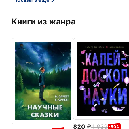
Книги из жанра
820
1 639
-50%