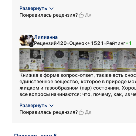
Развернуть
Да
Понравилась рецензия?
Лилианна
Рецензий
420
Оценок
+1521
Рейтинг
+1
•
•
Книжка в форме вопрос-ответ, также есть сноск
единственное вещество, которое в природе мож
жидком и газообразном (пар) состоянии. Хоро
все вопросы начинаются: что, почему, как, из чег
Развернуть
Да
Понравилась рецензия?
Показать еще 5