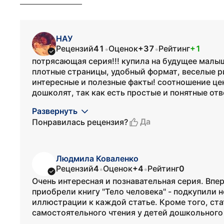
НАУ
Рецензий
41
Оценок
+37
Рейтинг
+1
•
•
потрясающая серия!!! купила на будущее малыш
плотные страницы, удобный формат, веселые ри
интересные и полезные факты! соотношение цен
дошколят, так как есть простые и понятные отв
Развернуть
Да
Понравилась рецензия?
Людмила Коваленко
Рецензий
4
Оценок
+4
Рейтинг
0
•
•
Очень интересная и познавательная серия. Впер
приобрели книгу "Тело человека" - подкупили 
иллюстрации к каждой статье. Кроме того, ст
самостоятельного чтения у детей дошкольного 