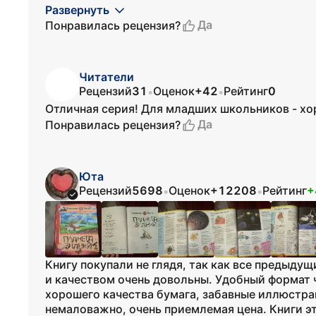
Развернуть
Да
Понравилась рецензия?
Читатели
Рецензий
31
Оценок
+42
Рейтинг
0
•
•
Отличная серия! Для младших школьников - х
Да
Понравилась рецензия?
Юта
Рецензий
5698
Оценок
+12208
Рейтинг
+
•
•
Книгу покупали не глядя, так как все предыду
и качеством очень довольны. Удобный формат 
хорошего качества бумага, забавные иллюстрац
немаловажно, очень приемлемая цена. Книги эт