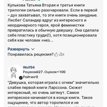
Кулькова Татьяна Вторая и третья книги
трилогии сильно разочаровали. Если в первой
– дух захватывал, то эти книги очень занудные.
Лисбет Саландер вдруг из интересного и
неординарного героя, ярой феминистки
превратилась в обычную девушку. Она сделала
себе пластику груди(!), хотя позиционировала
себя как человек «нез...
Развернуть
Да
Понравилась рецензия?
Wolf94
Рецензий
27
Оценок
+100
•
Рейтинг
0
"Девушка, которая играла с огнем" значительно
слабее первой книги Ларссона. Сюжет
интересный, но очень затянут. Самое
интересное начинается в конце книги. Такое
ощущение, что автор торопился и не