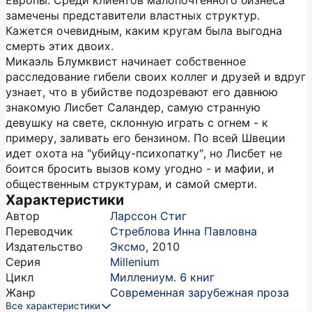
Европы. Среди клиентов малопочтенного бизнеса
замечены представители властных структур.
Кажется очевидным, каким кругам была выгодна
смерть этих двоих.
Микаэль Блумквист начинает собственное
расследование гибели своих коллег и друзей и вдруг
узнает, что в убийстве подозревают его давнюю
знакомую Лисбет Саландер, самую странную
девушку на свете, склонную играть с огнем - к
примеру, заливать его бензином. По всей Швеции
идет охота на "убийцу-психопатку", но Лисбет не
боится бросить вызов кому угодно - и мафии, и
общественным структурам, и самой смерти.
Характеристики
Автор
Ларссон Стиг
Переводчик
Стреблова Инна Павловна
Издательство
Эксмо
,
2010
Серия
Millenium
Цикл
Миллениум. 6 книг
Жанр
Современная зарубежная проза
Все характеристики