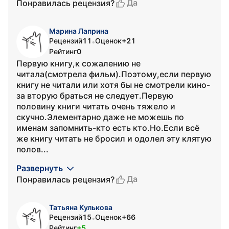
Да
Понравилась рецензия?
Марина Лаприна
Рецензий
11
Оценок
+21
•
Рейтинг
0
Первую книгу,к сожалению не
читала(смотрела фильм).Поэтому,если первую
книгу не читали или хотя бы не смотрели кино-
за вторую браться не следует.Первую
половину книги читать очень тяжело и
скучно.Элементарно даже не можешь по
именам запомнить-кто есть кто.Но.Если всё
же книгу читать не бросил и одолел эту клятую
полов...
Развернуть
Да
Понравилась рецензия?
Татьяна Кулькова
Рецензий
15
Оценок
+66
•
Рейтинг
+5