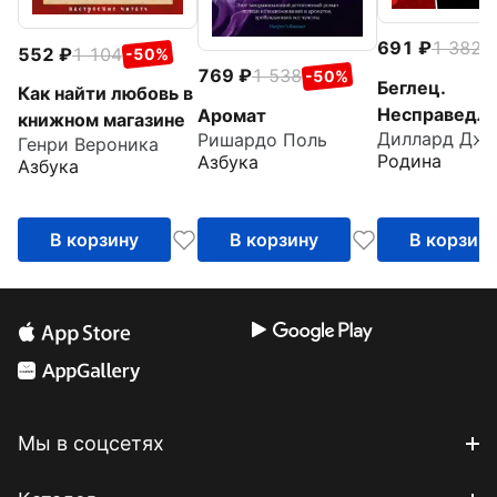
691
1 382
-
552
1 104
-50%
769
1 538
-50%
Беглец.
Как найти любовь в
Несправедл
Аромат
книжном магазине
Диллард Дж. 
Ришардо Поль
обвиненный
Генри Вероника
Родина
Азбука
Азбука
В корзину
В корзину
В корзин
Мы в соцсетях