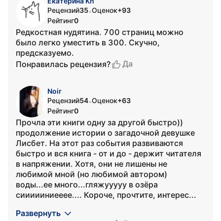
Екатерина Kh
Рецензий
35
Оценок
+93
•
Рейтинг
0
Редкостная нудятина. 700 страниц можно
было легко уместить в 300. Скучно,
предсказуемо.
Да
Понравилась рецензия?
Noir
Рецензий
54
Оценок
+63
•
Рейтинг
0
Прочла эти книги одну за другой быстро))
продолжение истории о загадочной девушке
Лисбет. На этот раз события развиваются
быстро и вся книга - от и до - держит читателя
в напряжении. Хотя, они не лишены не
любимой мной (но любимой автором)
воды...ее много...гляжууууу в озёра
сиииииниееее.... Короче, прочтите, интерес...
Развернуть