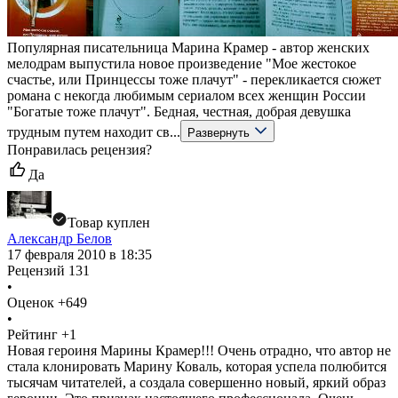
Популярная писательница Марина Крамер - автор женских
мелодрам выпустила новое произведение "Мое жестокое
счастье, или Принцессы тоже плачут" - перекликается сюжет
романа с некогда любимым сериалом всех женщин России
"Богатые тоже плачут". Бедная, честная, добрая девушка
трудным путем находит св...
Развернуть
Понравилась рецензия?
Да
Товар куплен
Александр Белов
17 февраля 2010 в 18:35
Рецензий
131
•
Оценок
+649
•
Рейтинг
+1
Новая героиня Марины Крамер!!! Очень отрадно, что автор не
стала клонировать Марину Коваль, которая успела полюбится
тысячам читателей, а создала совершенно новый, яркий образ