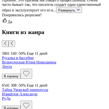
героини. Это признак настоящего профессионала. Очень
часто бывает так, что писатель создает один единственный
образ и эксплуатирует его из к...
Развернуть
Понравилась рецензия?
Да
Книги из жанра
580
1 160
-50%
Еще 11 дней
Русалка в бассейне
Вознесенская Юлия Николаевна
Лепта
В корзину
654
1 308
-50%
Еще 11 дней
Тайна Укокской принцессы
Измайлов Александр
РуДа
В корзину