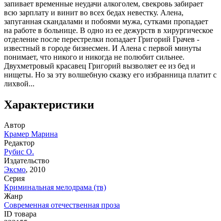
запивает временные неудачи алкоголем, свекровь забирает
всю зарплату и винит во всех бедах невестку. Алена,
запуганная скандалами и побоями мужа, сутками пропадает
на работе в больнице. В одно из ее дежурств в хирургическое
отделение после перестрелки попадает Григорий Грачев -
известный в городе бизнесмен. И Алена с первой минуты
понимает, что никого и никогда не полюбит сильнее.
Двухметровый красавец Григорий вызволяет ее из бед и
нищеты. Но за эту волшебную сказку его избранница платит с
лихвой...
Характеристики
Автор
Крамер Марина
Редактор
Рубис О.
Издательство
Эксмо
,
2010
Серия
Криминальная мелодрама (тв)
Жанр
Современная отечественная проза
ID товара