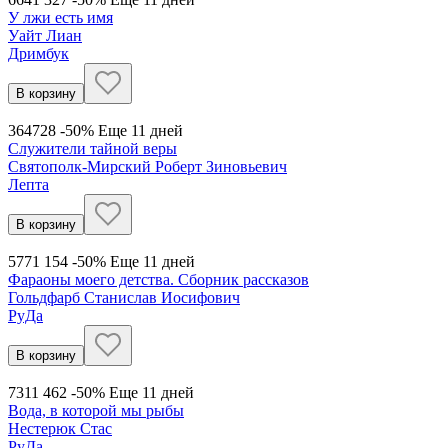
У лжи есть имя
Уайт Лиан
Дримбук
В корзину
364
728
-50%
Еще 11 дней
Служители тайной веры
Святополк-Мирский Роберт Зиновьевич
Лепта
В корзину
577
1 154
-50%
Еще 11 дней
Фараоны моего детства. Сборник рассказов
Гольдфарб Станислав Иосифович
РуДа
В корзину
731
1 462
-50%
Еще 11 дней
Вода, в которой мы рыбы
Нестерюк Стас
РуДа