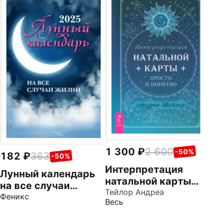
1
В
з
о
Ве
В
А
р
1 300
2 600
-50%
182
363
-50%
Интерпретация
Лунный календарь
натальной карты
на все случаи
просто и понятно
Тейлор Андреа
жизни. 2025
Феникс
Весь