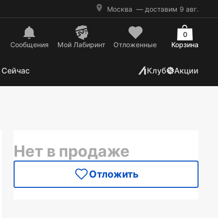
Москва
— доставим 9 авг.
0
Сообщения
Mой Лабиринт
Отложенные
Корзина
 Сейчас
Клуб
Акции
Нет в продаже
Отложить