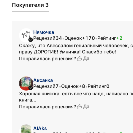
Покупатели 3
Нямочка
Рецензий
34
Оценок
+170
Рейтинг
+2
•
•
Скажу, что Авессалом гениальный человечек, с
праву ДОРОГИЕ! Умничка! Спасибо тебе!
Да
Понравилась рецензия?
Аксанка
Рецензий
7
Оценок
+8
Рейтинг
0
•
•
Хорошая книжка, есть все что надо, написано 
книга...
Да
Понравилась рецензия?
AlAks