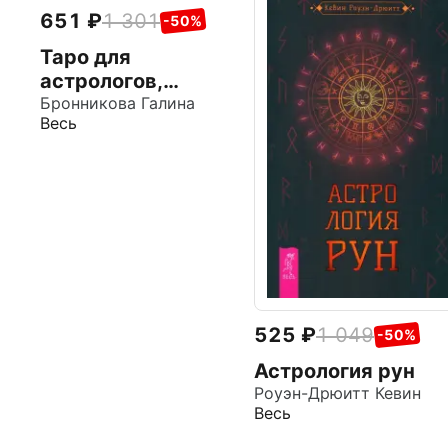
651
1 301
-50%
Таро для
астрологов,
брошюра
Бронникова Галина
Весь
525
1 049
-50%
Астрология рун
Роуэн-Дрюитт Кевин
Весь