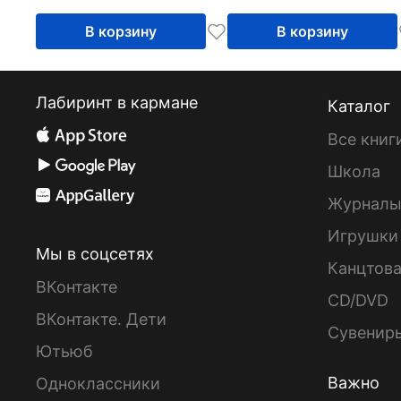
В корзину
В корзину
Лабиринт в кармане
Каталог
Все книг
Школа
Журнал
Игрушки
Мы в соцсетях
Канцтов
ВКонтакте
CD/DVD
ВКонтакте. Дети
Сувенир
Ютьюб
Важно
Одноклассники