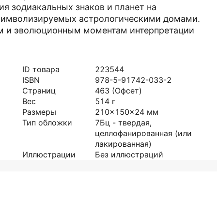
ия зодиакальных знаков и планет на
 символизируемых астрологическими домами.
им и эволюционным моментам интерпретации
ID товара
223544
ISBN
978-5-91742-033-2
Страниц
463
(Офсет)
Вес
514
г
Размеры
210x150x24
мм
Тип обложки
7Бц - твердая,
целлофанированная (или
лакированная)
Иллюстрации
Без иллюстраций