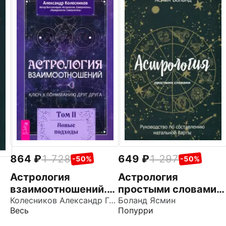
864
1 728
649
1 297
-50%
-50%
Астрология
Астрология
взаимоотношений.
простыми словами.
Ключ к пониманию
Колесников Александр Геннадьевич
Руководство по
Боланд Ясмин
Весь
Попурри
друг друга. Том II.
составлению
Новые подходы
натальной карты