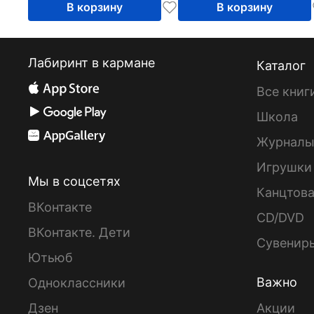
В корзину
В корзину
Лабиринт в кармане
Каталог
Все книг
Школа
Журнал
Игрушки
Мы в соцсетях
Канцтов
ВКонтакте
CD/DVD
ВКонтакте. Дети
Сувенир
Ютьюб
Важно
Одноклассники
Дзен
Акции