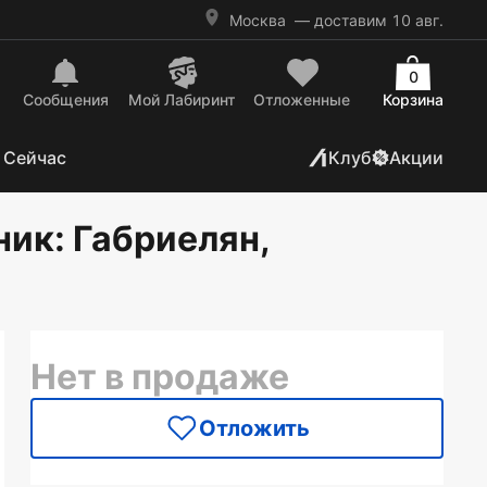
Москва
— доставим 10 авг.
0
Сообщения
Mой Лабиринт
Отложенные
Корзина
 Сейчас
Клуб
Акции
ник
: Габриелян,
Нет в продаже
Отложить