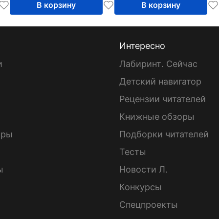
В корзину
В корзину
Интересно
и
Лабиринт. Сейчас
Детский навигатор
ы
Рецензии читателей
Книжные обзоры
ары
Подборки читателей
Тесты
ы
Новости Л.
Конкурсы
Спецпроекты