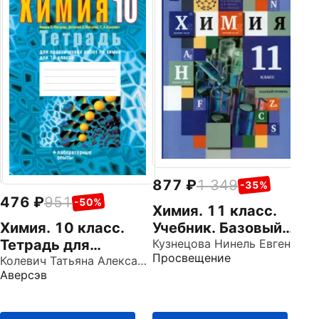
1
Х
Т
Г.
Ря
Эк
Ф
877
1 349
-35%
476
951
-50%
Химия. 11 класс.
Химия. 10 класс.
Учебник. Базовый
Тетрадь для
уровень. ФГОС
Кузнецова Нинель Евгеньевна
Просвещение
практических работ.
Колевич Татьяна Александровна
Аверсэв
Базовый уровень