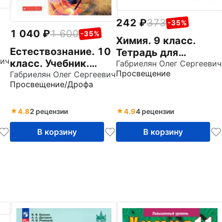
242
373
-35%
1 040
1 600
-35%
Химия. 9 класс.
Естествознание. 10
Тетрадь для
вич
класс. Учебник.
лабораторных
Габриелян Олег Сергеевич
Просвещение
Базовый уровень.
Габриелян Олег Сергеевич
опытов и
Просвещение/Дрофа
от
ФГОС
практических работ
к уч. пособию
О.Габриеляна.ФГОС
4.8
2 рецензии
4.9
4 рецензии
В корзину
В корзину