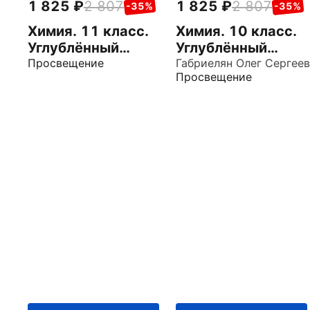
1 825
2 807
1 825
2 807
-35%
-35%
Химия. 11 класс.
Химия. 10 класс.
Углублённый
Углублённый
уровень. Учебное
Просвещение
уровень. Учебное
Габриелян Олег Сергее
Просвещение
пособие
пособие