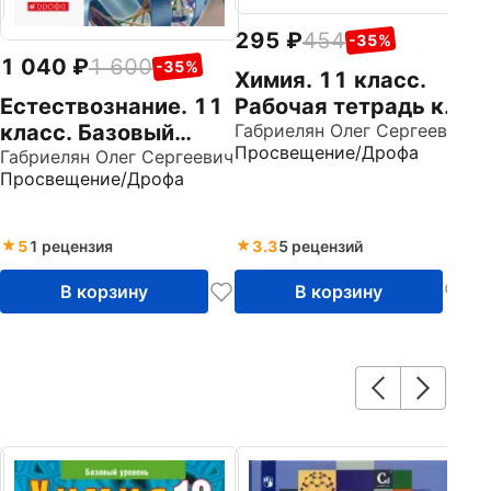
295
454
-35%
1 040
1 600
-35%
Химия. 11 класс.
Естествознание. 11
Рабочая тетрадь к
класс. Базовый
учебнику О.С.
Габриелян Олег Сергеевич
Просвещение/Дрофа
уровень. Учебник.
Габриелян Олег Сергеевич
Габриеляна. ФГОС
Просвещение/Дрофа
ФГОС
5
1 рецензия
3.3
5 рецензий
В корзину
В корзину