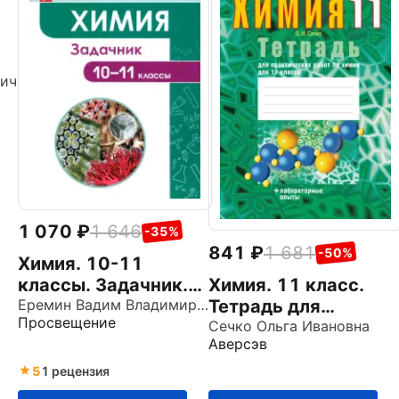
вич
1 070
1 646
-35%
841
1 681
-50%
Химия. 10-11
классы. Задачник.
Химия. 11 класс.
Углубленный
Еремин Вадим Владимирович
Тетрадь для
Просвещение
уровень. ФГОС
практических работ.
Сечко Ольга Ивановна
Аверсэв
Повышенный
уровень
5
1 рецензия