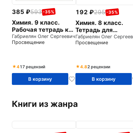
385
593
192
295
-35%
-35%
Химия. 9 класс.
Химия. 8 класс.
Рабочая тетрадь к
Тетрадь для
учебному пособию
Габриелян Олег Сергеевич
лабораторных
Габриелян Олег Сергее
Просвещение
Просвещение
О. С. Габриеляна.
опытов и
ФГОС
практических раб
к учебнику О.
Габриеляна
4
17 рецензий
4.8
2 рецензии
В корзину
В корзину
Книги из жанра