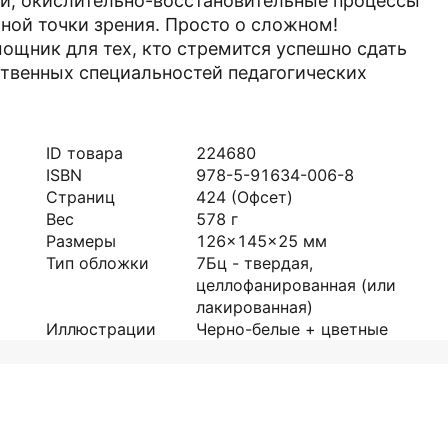
й, окислительно-восстановительные процессы
чной точки зрения. Просто о сложном!
ощник для тех, кто стремится успешно сдать
ственных специальностей педагогических
ID товара
224680
ISBN
978-5-91634-006-8
Страниц
424
(Офсет)
Вес
578
г
Размеры
126x145x25
мм
Тип обложки
7Бц - твердая,
целлофанированная (или
лакированная)
Иллюстрации
Черно-белые + цветные