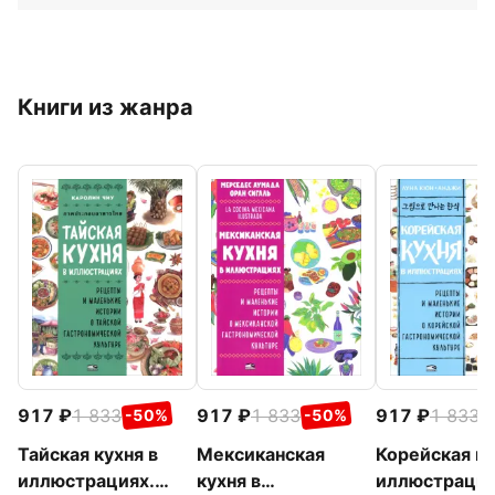
Книги из жанра
917
1 833
917
1 833
917
1 833
-50%
-50%
-
Тайская кухня в
Мексиканская
Корейская ку
иллюстрациях.
кухня в
иллюстраци