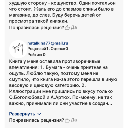
худшую сторону - кощунство. Один почтальон
что стоит. Жаль его до спазмов спины было в
магазине, до слез. Буду беречь детей от
просмотра такой книжки.
Да
Понравилась рецензия?
natalkina77@mail.ru
Рецензий
1
Оценок
0
•
Рейтинг
0
Книга у меня оставила противоречивые
впечатления: 1. Бумага - очень приятная на
ощупь. Люблю такую, поэтому меня не
смутило, что книга из-за этого перешла в иную
весовую и ценовую категорию. 2.
Иллюстрации мне пришлись по вкусу только
О.Боголюбовой и А.Артюх. По-моему, не так
важно, принимали ли они участие в создан...
Развернуть
Да
Понравилась рецензия?