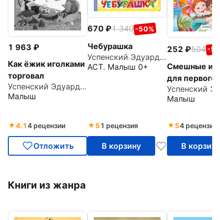
670
1 340
-50%
Чебурашка
1 963
252
504
-5
Успенский Эдуард Николаевич
Как ёжик иголками
Смешные ис
АСТ. Малыш 0+
торговал
для первого 
Успенский Эдуард Николаевич
Малыш
Малыш
4.1
4 рецензии
5
1 рецензия
5
4 рецензии
Отложить
В корзину
В корзин
Книги из жанра