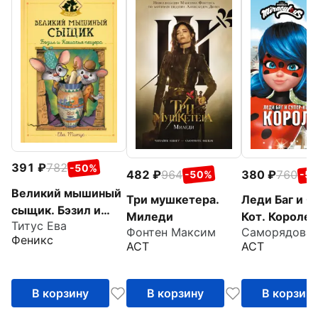
391
782
-50%
482
964
380
760
-50%
-5
Великий мышиный
Три мушкетера.
Леди Баг и С
сыщик. Бэзил и
Миледи
Кот. Королев
Титус Ева
Кошачья пещера
Фонтен Максим
Феникс
АСТ
АСТ
В корзину
В корзину
В корзин