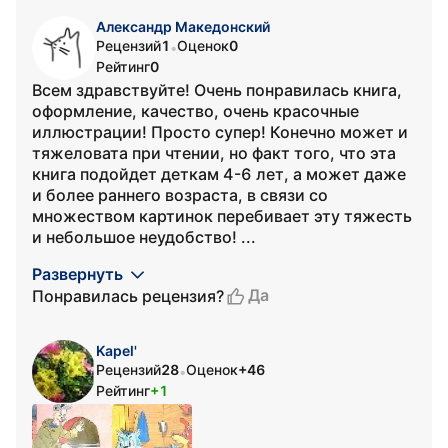
Александр Македонский
Рецензий
1
Оценок
0
•
Рейтинг
0
Всем здравствуйте! Очень понравилась книга,
оформление, качество, очень красочные
иллюстрации! Просто супер! Конечно может и
тяжеловата при чтении, но факт того, что эта
книга подойдет деткам 4-6 лет, а может даже
и более раннего возраста, в связи со
множеством картинок перебивает эту тяжесть
и небольшое неудобство! ...
Развернуть
Да
Понравилась рецензия?
Kapel'
Рецензий
28
Оценок
+46
•
Рейтинг
+1