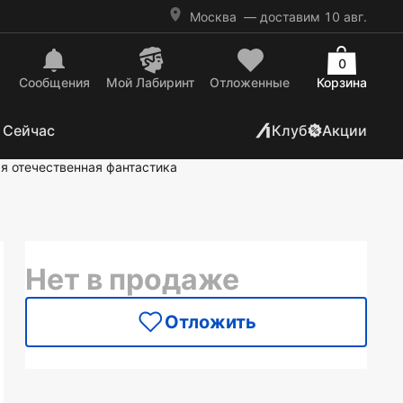
Москва
— доставим 10 авг.
0
Сообщения
Mой Лабиринт
Отложенные
Корзина
 Сейчас
Клуб
Акции
я отечественная фантастика
Нет в продаже
Отложить