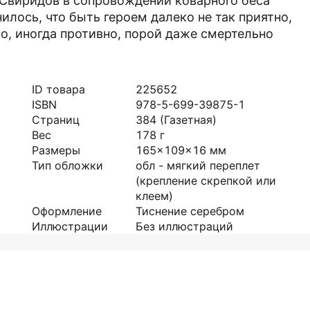
к Свиридов в сопровождении коварного беса
илось, что быть героем далеко не так приятно,
но, иногда противно, порой даже смертельно
ID товара
225652
ISBN
978-5-699-39875-1
Страниц
384
(Газетная)
Вес
178
г
Размеры
165x109x16
мм
Тип обложки
обл - мягкий переплет
(крепление скрепкой или
клеем)
Оформление
Тиснение серебром
Иллюстрации
Без иллюстраций