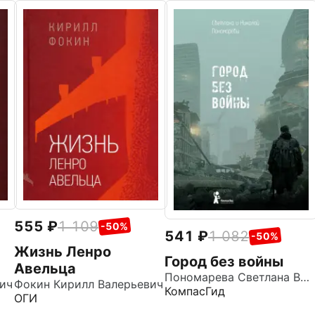
555
1 109
-50%
541
1 082
-50%
Жизнь Ленро
Город без войны
Авельца
Пономарева Светлана Витальевна
ич
Фокин Кирилл Валерьевич
КомпасГид
ОГИ