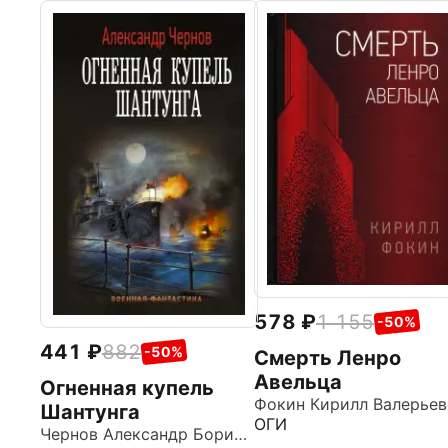
578
1 155
-50%
441
882
-50%
Смерть Ленро
Авельца
Огненная купель
Фокин Кирилл Валерьев
Шантунга
ОГИ
Чернов Александр Борисович