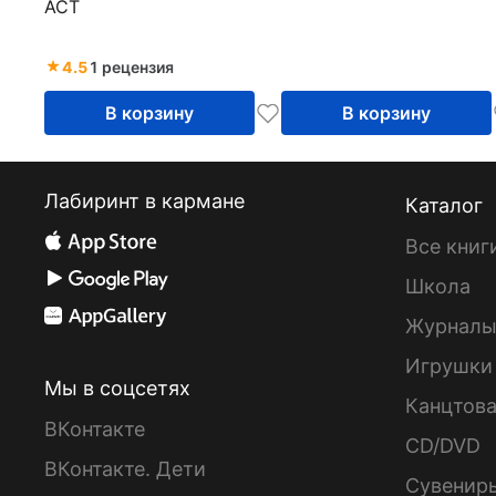
АСТ
4.5
1 рецензия
В корзину
В корзину
Лабиринт в кармане
Каталог
Все книг
Школа
Журнал
Игрушки
Мы в соцсетях
Канцтов
ВКонтакте
CD/DVD
ВКонтакте. Дети
Сувенир