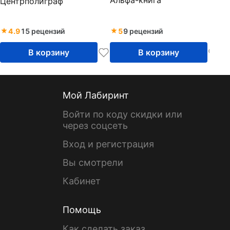
Центрполиграф
4.9
15 рецензий
5
9 рецензий
В корзину
В корзину
Мой Лабиринт
Войти по коду скидки или
через соцсеть
Вход и регистрация
Вы смотрели
Кабинет
Помощь
Как сделать заказ