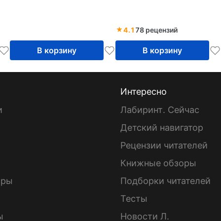
4.1
78 рецензий
В корзину
В корзину
Интересно
и
Лабиринт. Сейчас
Детский навигатор
ы
Рецензии читателей
Книжные обзоры
ары
Подборки читателей
Тесты
ы
Новости Л.