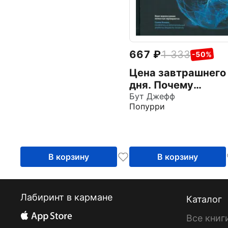
алгоритмы
667
1 333
-50%
Цена завтрашнего
дня. Почему
дефляция — ключ 
Бут Джефф
Попурри
будущему изобил
и процветанию
В корзину
В корзину
Лабиринт в кармане
Каталог
Все книг