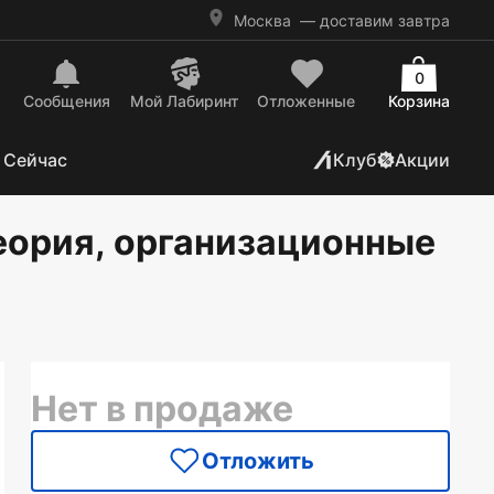
Москва
— доставим завтра
0
Сообщения
Mой Лабиринт
Отложенные
Корзина
 Сейчас
Клуб
Акции
еория, организационные
Нет в продаже
Отложить