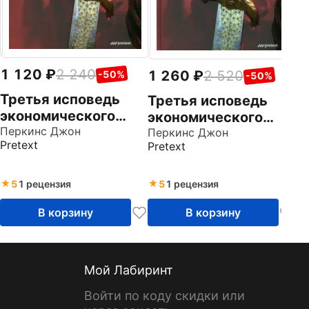
1 120
2 240
1 260
2 520
-50%
-50%
Третья исповедь
Третья исповедь
экономического
экономического
убийцы
Перкинс Джон
убийцы
Перкинс Джон
Pretext
Pretext
5
1 рецензия
5
1 рецензия
В корзину
В корзину
Мой Лабиринт
Войти по коду скидки или