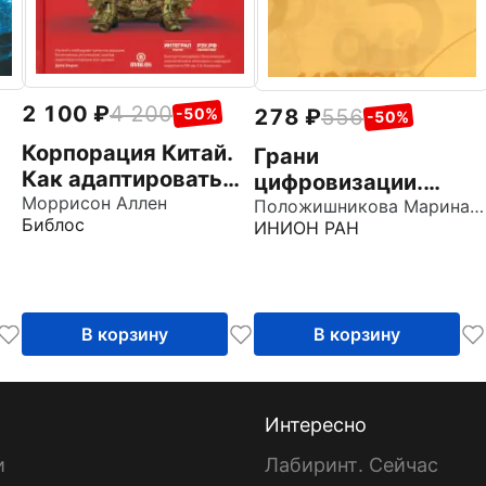
2 100
4 200
-50%
278
556
-50%
Корпорация Китай.
Грани
Как адаптировать
цифровизации.
конкурентную
Моррисон Аллен
к
Направления,
Положишникова Марина Александровна
Библос
ИНИОН РАН
стратегию вашей
ию
проблемы и
фирмы к
перспективы
современным
реалиям
В корзину
В корзину
Интересно
и
Лабиринт. Сейчас