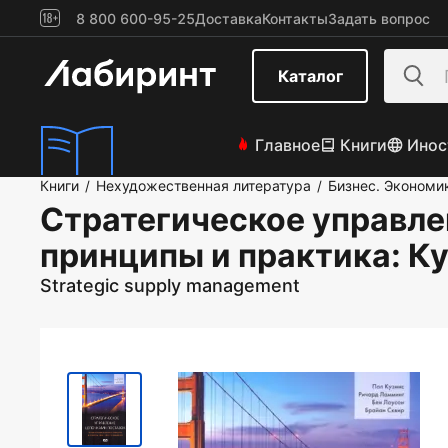
8 800 600-95-25
Доставка
Контакты
Задать вопрос
Каталог
Главное
Книги
Инос
Книги
Нехудожественная литература
Бизнес. Экономи
/
/
Стратегическое управле
принципы и практика
: К
Strategic supply management