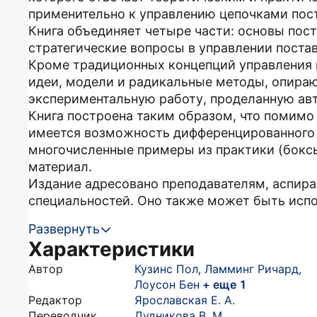
применительно к управлению цепочками пост
Книга объединяет четыре части: основы пост
стратегические вопросы в управлении постав
Кроме традиционных концепций управления 
идеи, модели и радикальные методы, опира
экспериментальную работу, проделанную авт
Книга построена таким образом, что помимо 
имеется возможность дифференцированного 
многочисленные примеры из практики (бок
материал.
Издание адресовано преподавателям, аспира
специальностей. Оно также может быть испол
Развернуть
Характеристики
Автор
Кузинс Пол
,
Ламминг Ричард
,
Лоусон Бен
+ еще 1
Редактор
Ярославская Е. А.
Переводчик
Дудникова В. М.