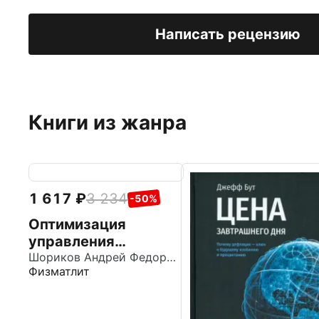
Написать рецензию
Книги из жанра
1 617
3 234
-50%
Оптимизация
управления
производственными
Шориков Андрей Федорович
Физматлит
системами.
Динамические
модели, методы и