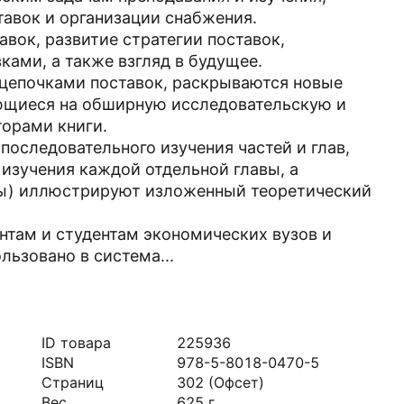
авок и организации снабжения.
авок, развитие стратегии поставок,
ками, а также взгляд в будущее.
цепочками поставок, раскрываются новые
ющиеся на обширную исследовательскую и
орами книги.
последовательного изучения частей и глав,
изучения каждой отдельной главы, а
сы) иллюстрируют изложенный теоретический
нтам и студентам экономических вузов и
ьзовано в система...
ID товара
225936
ISBN
978-5-8018-0470-5
Страниц
302
(Офсет)
Вес
625
г