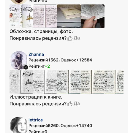
Рейтинг
0
Обложка, страницы, фото.
Да
Понравилась рецензия?
Zhanna
Рецензий
1562
Оценок
+12584
•
Рейтинг
+2
Иллюстрации к книге.
Да
Понравилась рецензия?
lettrice
Рецензий
6260
Оценок
+14740
•
Рейтинг
0