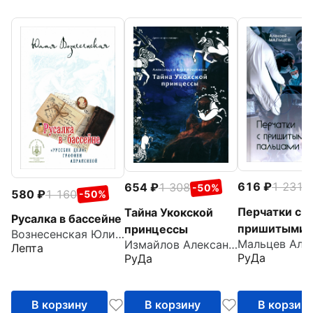
616
1 231
654
1 308
-
-50%
580
1 160
-50%
Перчатки с
Тайна Укокской
Русалка в бассейне
пришитыми
принцессы
Вознесенская Юлия Николаевна
Измайлов Александр
пальцами
Лепта
РуДа
РуДа
В корзину
В корзину
В корзин