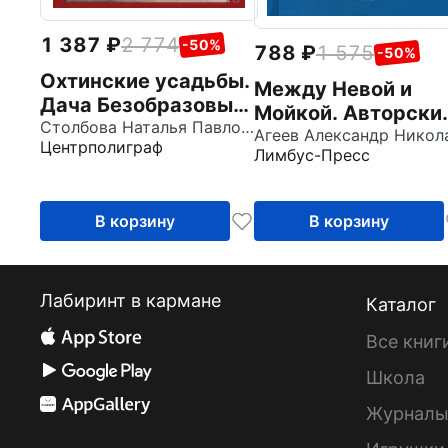
1 387
2 774
-50%
788
1 575
-50%
Охтинские усадьбы.
Между Невой и
Дача Безобразовых
Мойкой. Авторски
Жерновка
Столбова Наталья Павловна
путеводитель
Центрполиграф
Лимбус-Пресс
В корзину
В корзину
Лабиринт в кармане
Каталог
Все книг
Школа
Журнал