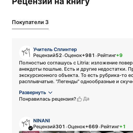
Рецензии на книгу
Покупатели 3
Учитель Сплинтер
Рецензий
52
Оценок
+981
Рейтинг
+9
•
•
Полностью соглашусь с Litria: изложение пове
анекдоты пошлые. Есть и другие недостатки. П
экскурсионного объекта. То есть рубрика-то ес
расплывчатые. "Легенды" однообразные и скучны
Развернуть
Да
Понравилась рецензия?
NINANI
Рецензий
301
Оценок
+669
Рейтинг
+1
•
•