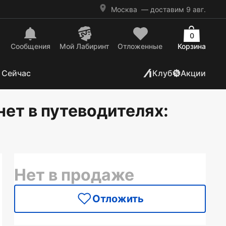
Москва
— доставим 9 авг.
0
Сообщения
Mой Лабиринт
Отложенные
Корзина
 Сейчас
Клуб
Акции
нет в путеводителях
:
Нет в продаже
Отложить