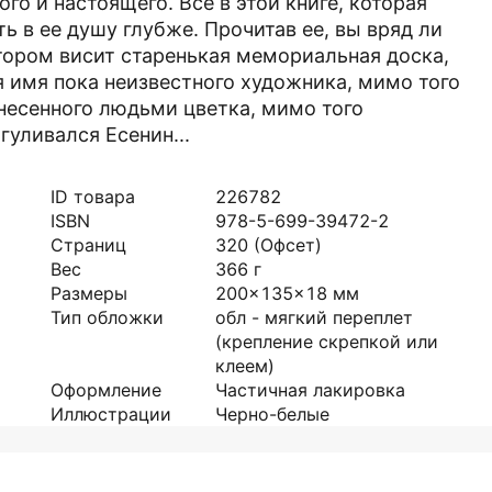
о и настоящего. Все в этой книге, которая
ь в ее душу глубже. Прочитав ее, вы вряд ли
тором висит старенькая мемориальная доска,
я имя пока неизвестного художника, мимо того
инесенного людьми цветка, мимо того
гуливался Есенин...
ID товара
226782
ISBN
978-5-699-39472-2
Страниц
320
(Офсет)
Вес
366
г
Размеры
200x135x18
мм
Тип обложки
обл - мягкий переплет
(крепление скрепкой или
клеем)
Оформление
Частичная лакировка
Иллюстрации
Черно-белые