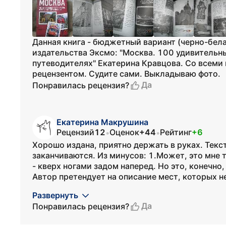
Данная книга - бюджетный вариант (черно-бела
издательства Эксмо: "Москва. 100 удивительны
путеводителях" Екатерина Кравцова. Со всем
рецензентом. Судите сами. Выкладываю фото.
Да
Понравилась рецензия?
Екатерина Макрушина
Рецензий
12
Оценок
+44
Рейтинг
+6
•
•
Хорошо издана, приятно держать в руках. Текс
заканчиваются. Из минусов: 1.Может, это мне 
- кверх ногами задом наперед. Но это, конечно
Автор претендует на описание мест, которых не
Развернуть
Да
Понравилась рецензия?