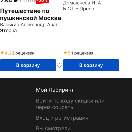
784
1 568
-50%
Домашнева Н. А.
Б.С.Г.- Пресс
Путешествие по
пушкинской Москве
Васькин Александр Анатольевич
Этерна
4.2
3 рецензии
5
1 рецензия
В корзину
В корзину
Мой Лабиринт
Войти по коду скидки или
через соцсеть
Вход и регистрация
Вы смотрели