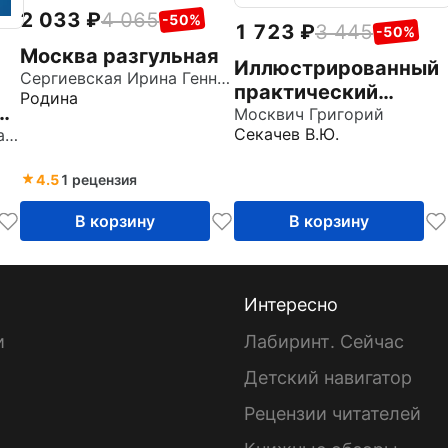
2 033
4 065
-50%
1 723
3 445
-50%
Москва разгульная
Иллюстрированный
Сергиевская Ирина Геннадьевна
практический
Родина
й
путеводитель по
Москвич Григорий
Секачев В.Ю.
Агеев Александр Николаевич
Крыму
4.5
1 рецензия
В корзину
В корзину
Интересно
и
Лабиринт. Сейчас
Детский навигатор
ы
Рецензии читателей