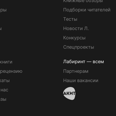
Книжные обзоры
ары
Подборки читателей
Тесты
ы
Новости Л.
Конкурсы
Спецпроекты
Лабиринт — всем
книги
 рецензию
Партнерам
каты
Наши вакансии
 нас
азы