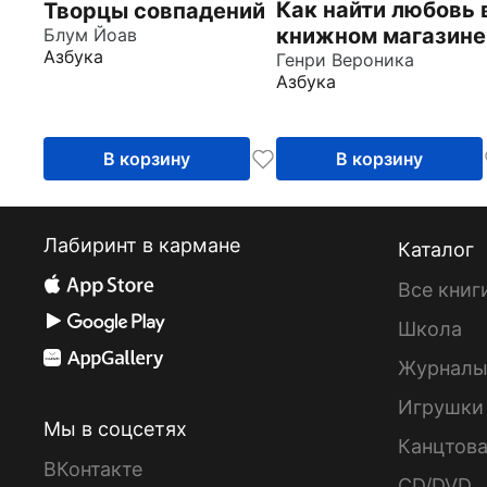
Как найти любовь 
Творцы совпадений
книжном магазине
Блум Йоав
Азбука
Генри Вероника
Азбука
В корзину
В корзину
Лабиринт в кармане
Каталог
Все книг
Школа
Журнал
Игрушки
Мы в соцсетях
Канцтов
ВКонтакте
CD/DVD