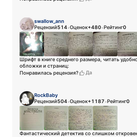
swallow_ann
Рецензий
514
Оценок
+480
Рейтинг
0
•
•
Шрифт в книге среднего размера, читать удобн
обложки и страниц:
Да
Понравилась рецензия?
RockBaby
Рецензий
504
Оценок
+1187
Рейтинг
0
•
•
Фантастический детектив со слишком откровен