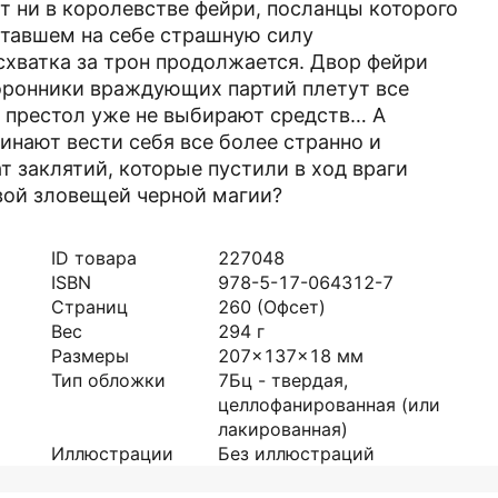
т ни в королевстве фейри, посланцы которого
ытавшем на себе страшную силу
схватка за трон продолжается. Двор фейри
оронники враждующих партий плетут все
 престол уже не выбирают средств… А
нают вести себя все более странно и
 заклятий, которые пустили в ход враги
вой зловещей черной магии?
ID товара
227048
ISBN
978-5-17-064312-7
Страниц
260
(Офсет)
Вес
294
г
Размеры
207x137x18
мм
Тип обложки
7Бц - твердая,
целлофанированная (или
лакированная)
Иллюстрации
Без иллюстраций