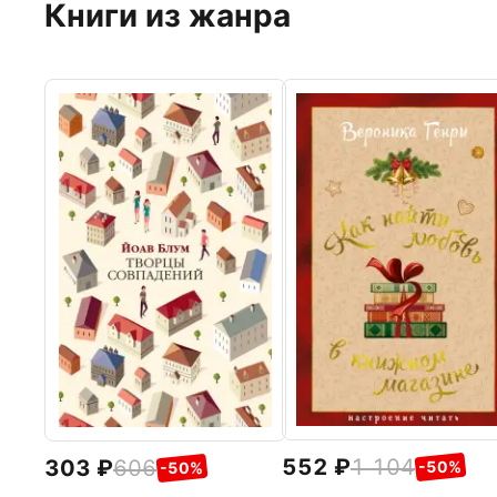
Книги из жанра
552
1 104
303
606
-50%
-50%