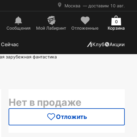
Москва
— доставим 10 авг.
0
Сообщения
Mой Лабиринт
Отложенные
Корзина
 Сейчас
Клуб
Акции
ая зарубежная фантастика
Нет в продаже
Отложить