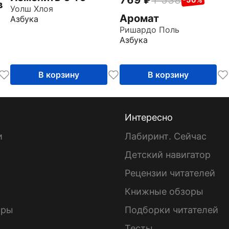
769
1 538
в
Уолш Хлоя
Аромат
Азбука
Ришардо Поль
Азбука
В корзину
В корзину
Интересно
и
Лабиринт. Сейчас
Детский навигатор
ы
Рецензии читателей
Книжные обзоры
ары
Подборки читателей
Тесты