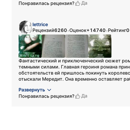
Да
Понравилась рецензия?
lettrice
Рецензий
6260
Оценок
+14740
Рейтинг
0
•
•
Фантастический и приключенческий сюжет рома
темными силами. Главная героиня романа прин
обстоятельств ей пришлось покинуть королевс
отыскали Мередит. Она временно оставляет раб
Развернуть
Да
Понравилась рецензия?