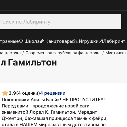
транные
Школа
Канцтовары
Игрушки
Лабиринт.
фантастика
Современная зарубежная фантастика
Мистическ
/
/
ел Гамильтон
3.9
(4 оценки)
4 рецензии
Поклонники Аниты Блейк! НЕ ПРОПУСТИТЕ!!!
Перед вами - продолжение новой саги
знаменитой Лорел К. Гамильтон. Мередит
Джентри, бежавшая принцесса темных фейри,
стала в НАШЕМ мире частным детективом по