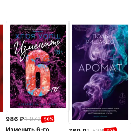
986
1 972
-50%
Изменить 6-го
-50%