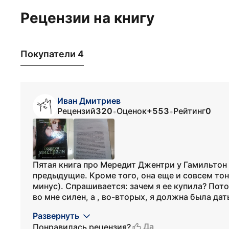
Рецензии на книгу
Покупатели 4
Иван Дмитриев
Рецензий
320
Оценок
+553
Рейтинг
0
•
•
Пятая книга про Мередит Джентри у Гамильтон
предыдущие. Кроме того, она еще и совсем тонк
минус). Спрашивается: зачем я ее купила? Пот
во мне силен, а , во-вторых, я должна была дать
Развернуть
Да
Понравилась рецензия?