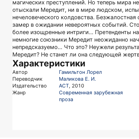
магических преступлений. Но теперь мира не
отыскали Мередит, ни в мире людском, исп
нечеловеческого колдовства. Безжалостная 
замер в ожидании невероятных событий. Ст
более изощренные интриги… Претенденты на
немногие союзники Мередит неожиданно начи
непредсказуемо… Что это? Неужели результат
Мередит? Не станет ли она следующей жерт
Характеристики
Автор
Гамильтон Лорел
Переводчик
Маликова Е. И.
Издательство
АСТ
,
2010
Жанр
Современная зарубежная
проза