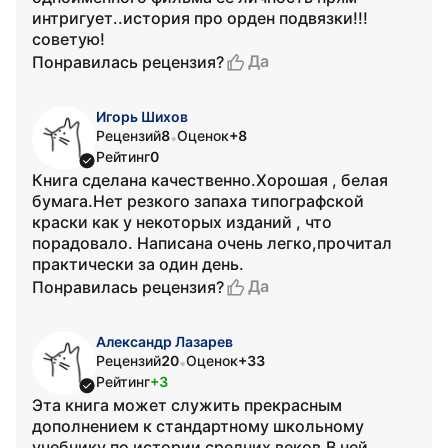
интригует..история про орден подвязки!!!
советую!
Да
Понравилась рецензия?
Игорь Шихов
Рецензий
8
Оценок
+8
•
Рейтинг
0
Книга сделана качественно.Хорошая , белая
бумага.Нет резкого запаха типографской
краски как у некоторых изданий , что
порадовало. Написана очень легко,прочитал
практически за один день.
Да
Понравилась рецензия?
Александр Лазарев
Рецензий
20
Оценок
+33
•
Рейтинг
+3
Эта книга может служить прекрасным
дополнением к стандартному школьному
учебнику по истории средних веков.В ней