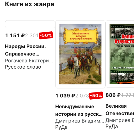
Книги из жанра
1 151
2 301
-50%
Народы России.
Справочное
Рогачева Екатерина Николаевна
пособие
Русское слово
886
1 771
-
1 039
2 078
-50%
Великая
Невыдуманные
Отечественна
истории из русской
1943. Корен
Дмитриев Владимир Карлович
истории. Век XIV
РуДа
РуДа
перелом