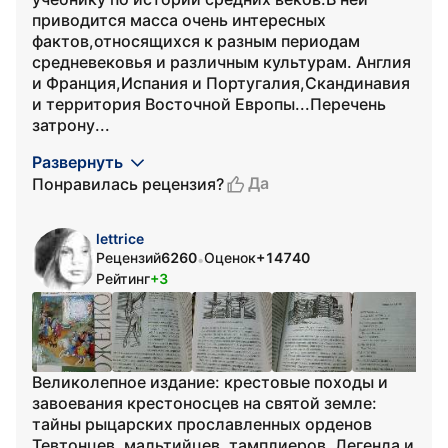
приводится масса очень интересных
фактов,относящихся к разным периодам
средневековья и различным культурам. Англия
и Франция,Испания и Португалия,Скандинавия
и территория Восточной Европы...Перечень
затрону...
Развернуть
Да
Понравилась рецензия?
lettrice
Рецензий
6260
Оценок
+14740
•
Рейтинг
+3
Великолепное издание: крестовые походы и
завоевания крестоносцев на святой земле:
тайны рыцарских прославленных орденов
Тевтонцев, мальтийцев, тамплиеров. Легенда и