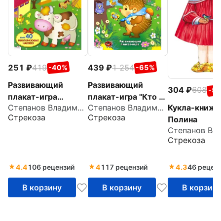
251
419
439
1 254
-40%
-65%
Развивающий
Развивающий
304
608
-5
плакат-игра
плакат-игра "Кто в
Кукла-книжк
Степанов Владимир Александрович
Степанов Владимир Александрович
"Домашние
лесу живет?"
Стрекоза
Стрекоза
Полина
животные"
Стрекоза
4.4
106 рецензий
4
117 рецензий
4.3
46 рецен
В корзину
В корзину
В корзин