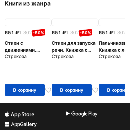
Книги из жанра
651
1 302
651
1 302
651
1 302
-50%
-50%
-
Стихи с
Стихи для запуска
Пальчиковые
движениями.
речи. Книжка с
Книжка с ла
Стрекоза
Стрекоза
Стрекоза
Книжка с лапками
лапками
В корзину
В корзину
В корзин