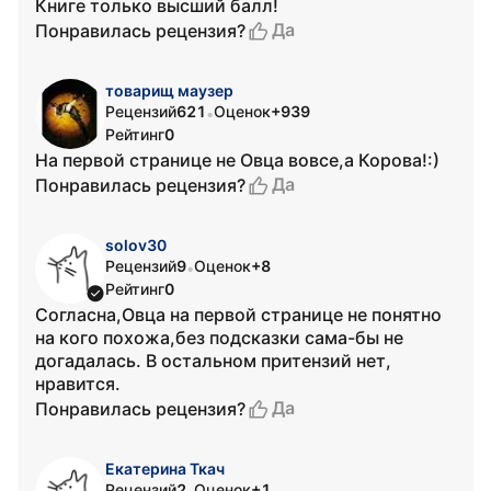
Книге только высший балл!
Да
Понравилась рецензия?
товарищ маузер
Рецензий
621
Оценок
+939
•
Рейтинг
0
На первой странице не Овца вовсе,а Корова!:)
Да
Понравилась рецензия?
solov30
Рецензий
9
Оценок
+8
•
Рейтинг
0
Согласна,Овца на первой странице не понятно
на кого похожа,без подсказки сама-бы не
догадалась. В остальном притензий нет,
нравится.
Да
Понравилась рецензия?
Екатерина Ткач
Рецензий
2
Оценок
+1