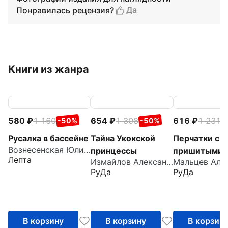
Да
Понравилась рецензия?
Книги из жанра
580
1 160
654
1 308
616
1 231
-50%
-50%
-
Русалка в бассейне
Тайна Укокской
Перчатки с
Вознесенская Юлия Николаевна
принцессы
пришитыми
Лепта
Измайлов Александр
пальцами
РуДа
РуДа
В корзину
В корзину
В корзин