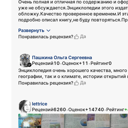
Очень полная и отличная по содержанию и оф
уже не обсуждается.Энциклопедии этого издате
обложку.Качество проверенное временем.И эт
подробно описал книгу,не буду повторяться.П
Развернуть
Да
Понравилась рецензия?
Пашкина Ольга Сергеевна
Рецензий
10
Оценок
+11
Рейтинг
0
•
•
Энциклопедия очень хорошего качества, много
географии, так и о климате, истории открытий 
Да
Понравилась рецензия?
lettrice
Рецензий
6260
Оценок
+14740
Рейтинг
+
•
•