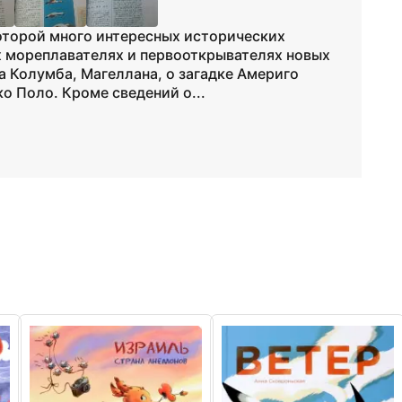
которой много интересных исторических
х мореплавателях и первооткрывателях новых
а Колумба, Магеллана, о загадке Америго
о Поло. Кроме сведений о...