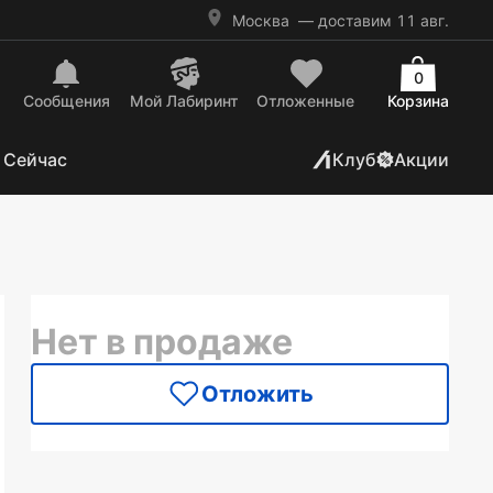
Москва
— доставим 11 авг.
0
Сообщения
Mой Лабиринт
Отложенные
Корзина
 Сейчас
Клуб
Акции
Нет в продаже
Отложить