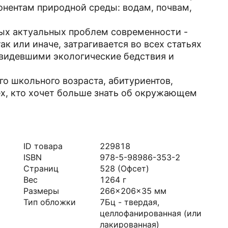
онентам природной среды: водам, почвам,
мых актуальных проблем современности -
к или иначе, затрагивается во всех статьях
 видевшими экологические бедствия и
го школьного возраста, абитуриентов,
сех, кто хочет больше знать об окружающем
ID товара
229818
ISBN
978-5-98986-353-2
Страниц
528
(Офсет)
Вес
1264
г
Размеры
266x206x35
мм
Тип обложки
7Бц - твердая,
целлофанированная (или
лакированная)