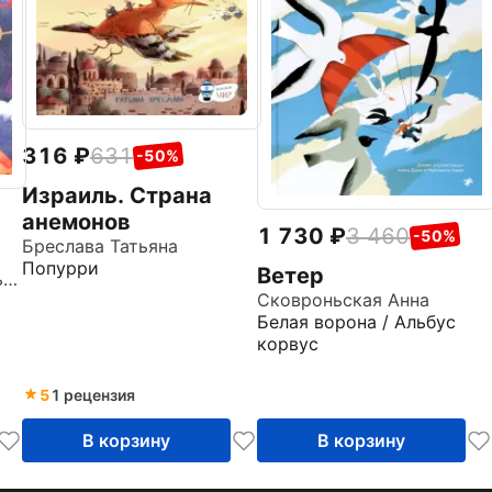
316
631
-50%
Израиль. Страна
анемонов
1 730
3 460
-50%
Бреслава Татьяна
Попурри
Ветер
Преображенская Наталья Викторовна
Сковроньская Анна
Белая ворона / Альбус
корвус
5
1 рецензия
В корзину
В корзину