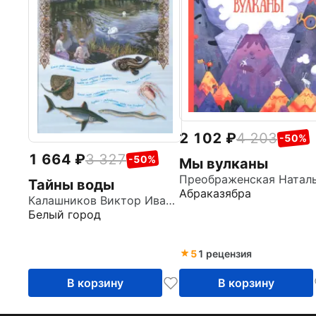
2 102
4 203
-50%
1 664
3 327
-50%
Мы вулканы
Тайны воды
Абраказябра
Калашников Виктор Иванович
Белый город
5
1 рецензия
В корзину
В корзину