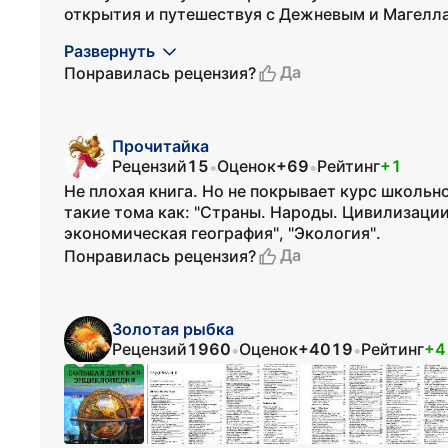
открытия и путешествуя с Дежневым и Магелла
Развернуть
Да
Понравилась рецензия?
Прочитайка
Рецензий
15
Оценок
+69
Рейтинг
+1
•
•
Не плохая книга. Но не покрывает курс школьн
такие тома как: "Страны. Народы. Цивилизации.
экономическая география", "Экология".
Да
Понравилась рецензия?
Золотая рыбка
Рецензий
1960
Оценок
+4019
Рейтинг
+4
•
•