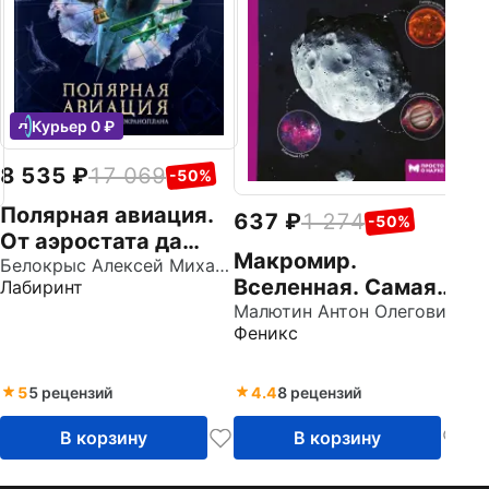
в
Во
Ав
Курьер 0 ₽
8 535
17 069
-50%
Полярная авиация.
637
1 274
-50%
От аэростата да
Макромир.
экраноплана
Белокрыс Алексей Михайлович
Вселенная. Самая
Лабиринт
умная энциклопедия
Малютин Антон Олегович
Феникс
5
5 рецензий
4.4
8 рецензий
В корзину
В корзину