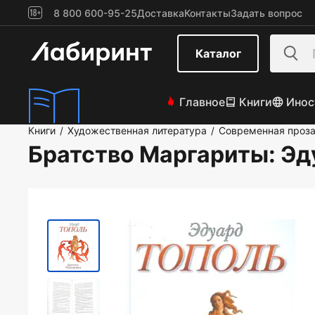
8 800 600-95-25
Доставка
Контакты
Задать вопрос
Каталог
Главное
Книги
Инос
Книги
Художественная литература
Современная проз
/
/
Братство Маргариты
: Э