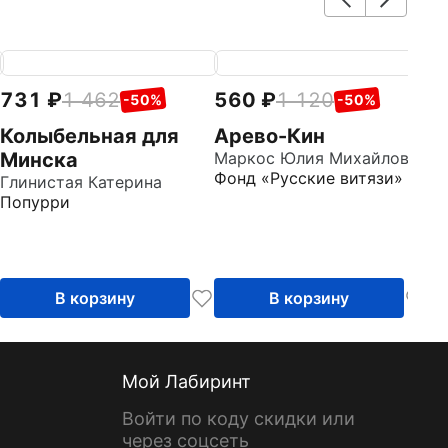
731
1 462
560
1 120
7
-50%
-50%
Колыбельная для
Арево-Кин
М
Минска
Маркос Юлия Михайловна
с
Фонд «Русские витязи»
Глинистая Катерина
Го
Попурри
Д
В корзину
В корзину
Мой Лабиринт
Войти по коду скидки или
через соцсеть