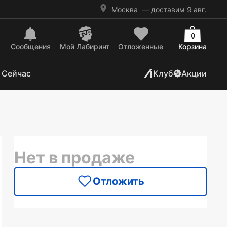
Москва
— доставим 9 авг.
0
Сообщения
Mой Лабиринт
Отложенные
Корзина
 Сейчас
Клуб
Акции
Нет в продаже
Отложить