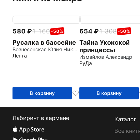
580
1 160
654
1 308
-50%
-50%
Русалка в бассейне
Тайна Укокской
Вознесенская Юлия Николаевна
принцессы
Лепта
Измайлов Александр
РуДа
В корзину
В корзину
Лабиринт в кармане
Каталог
Все книг