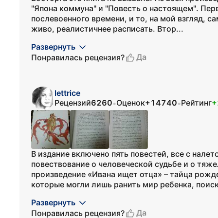
"Япона коммуна" и "Повесть о настоящем". Перв
послевоенного времени, и то, на мой взгляд, 
живо, реалистичнее расписать. Втор...
Развернуть
Да
Понравилась рецензия?
lettrice
Рецензий
6260
Оценок
+14740
Рейтинг
+
•
•
В издание включено пять повестей, все с налет
повествование о человеческой судьбе и о тяж
произведение «Ивана ищет отца» – тайца рожд
которые могли лишь ранить мир ребенка, поиски
Развернуть
Да
Понравилась рецензия?