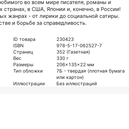
 любимого во всем мире писателя, романы и
 странах, в США, Японии и, конечно, в России!
ых жанрах - от лирики до социальной сатиры.
тве и борьбе за справедливость.
ID товара
230423
ISBN
978-5-17-062527-7
Страниц
352
(Газетная)
Вес
330
г
Размеры
206x135x22
мм
Тип обложки
7Б - твердая (плотная бумага
или картон)
Иллюстрации
Без иллюстраций