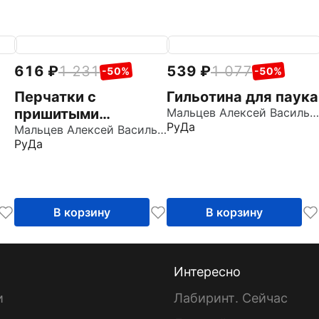
616
1 231
539
1 077
-50%
-50%
Перчатки с
Гильотина для паука
пришитыми
Мальцев Алексей Васильевич
РуДа
пальцами
Мальцев Алексей Васильевич
РуДа
В корзину
В корзину
Интересно
и
Лабиринт. Сейчас