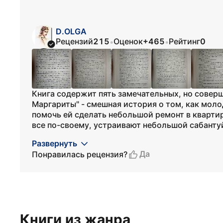
D.OLGA
Рецензий
215
Оценок
+465
Рейтинг
0
•
•
Книга содержит пять замечательных, но совер
Маргариты" - смешная история о том, как мол
помочь ей сделать небольшой ремонт в квартир
все по-своему, устраивают небольшой сабантуй
Развернуть
Да
Понравилась рецензия?
Книги из жанра