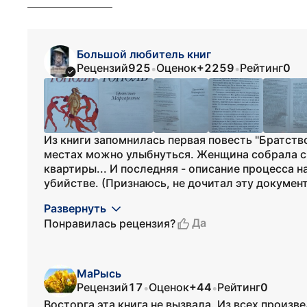
Большой любитель книг
Рецензий
925
Оценок
+2259
Рейтинг
0
•
•
Из книги запомнилась первая повесть "Братств
местах можно улыбнуться. Женщина собрала 
квартиры... И последняя - описание процесса 
убийстве. (Признаюсь, не дочитал эту документ
Развернуть
Да
Понравилась рецензия?
МаРысь
Рецензий
17
Оценок
+44
Рейтинг
0
•
•
Восторга эта книга не вызвала. Из всех произв