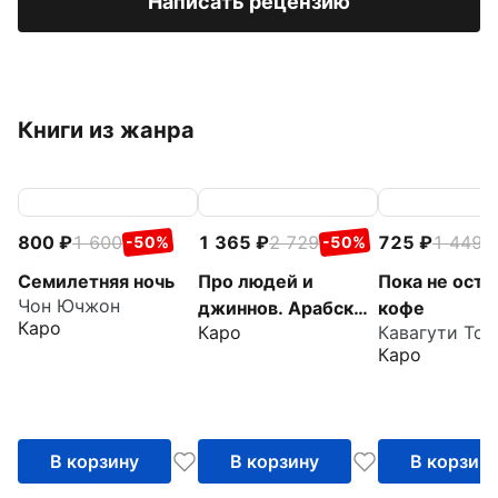
Написать рецензию
Книги из жанра
800
1 600
1 365
2 729
725
1 449
-50%
-50%
-
Семилетняя ночь
Про людей и
Пока не ост
Чон Ючжон
джиннов. Арабские
кофе
Каро
Каро
Кавагути Тос
сказки, мудрые и
Каро
волшебные
В корзину
В корзину
В корзин