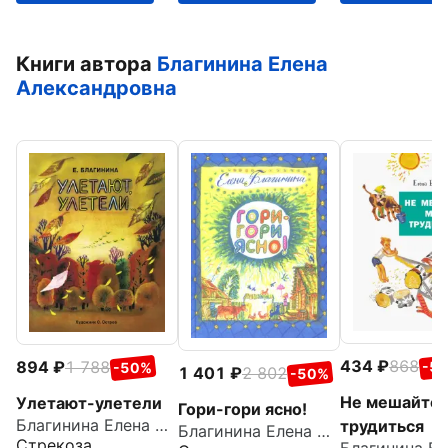
Книги автора
Благинина Елена
Александровна
434
868
894
1 788
-5
-50%
1 401
2 802
-50%
Не мешайте 
Улетают-улетели
Гори-гори ясно!
Благинина Елена Александровна
трудиться
Благинина Елена Александровна
Стрекоза