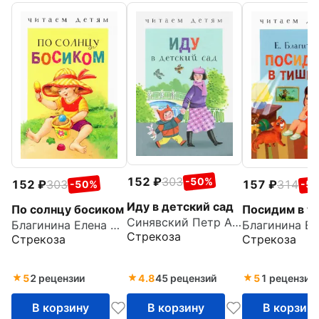
152
303
-50%
152
303
157
314
-50%
-5
Иду в детский сад
По солнцу босиком
Посидим в т
Синявский Петр Алексеевич
Благинина Елена Александровна
Стрекоза
Стрекоза
Стрекоза
5
2 рецензии
4.8
45 рецензий
5
1 рецензия
В корзину
В корзину
В корзин