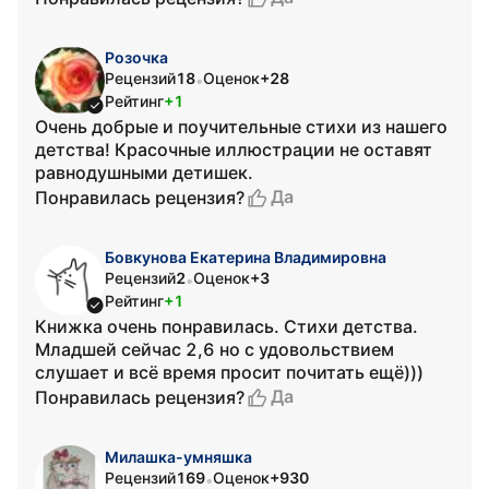
Розочка
Рецензий
18
Оценок
+28
•
Рейтинг
+1
Очень добрые и поучительные стихи из нашего
детства! Красочные иллюстрации не оставят
равнодушными детишек.
Да
Понравилась рецензия?
Бовкунова Екатерина Владимировна
Рецензий
2
Оценок
+3
•
Рейтинг
+1
Книжка очень понравилась. Стихи детства.
Младшей сейчас 2,6 но с удовольствием
слушает и всё время просит почитать ещё)))
Да
Понравилась рецензия?
Милашка-умняшка
Рецензий
169
Оценок
+930
•