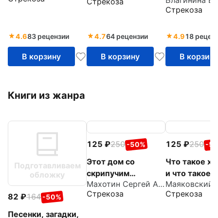
Стрекоза
Стрекоза
4.6
83 рецензии
4.7
64 рецензии
4.9
18 рецен
В корзину
В корзину
В корзин
Книги из жанра
125
250
125
250
-50%
-5
Этот дом со
Что такое х
Подготавливаем
скрипучим
и что такое 
обложку
Махотин Сергей Анатольевич
крыльцом
Стрекоза
Стрекоза
82
164
-50%
Песенки, загадки,