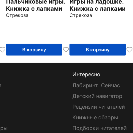
Пальчиковые игры.
Игры на ладошке.
Книжка с лапками
Книжка с лапками
Стрекоза
Стрекоза
В корзину
В корзину
Интересно
и
Лабиринт. Сейчас
Детский навигатор
ы
Рецензии читателей
Книжные обзоры
ары
Подборки читателей