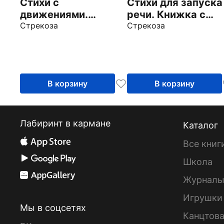
Стихи с
Стихи для запуска
движениями.
речи. Книжка с
Книжка с лапками
Стрекоза
лапками
Стрекоза
В корзину
В корзину
Лабиринт в кармане
Каталог
Все книг
Школа
Журнал
Игрушки
Мы в соцсетях
Канцтов