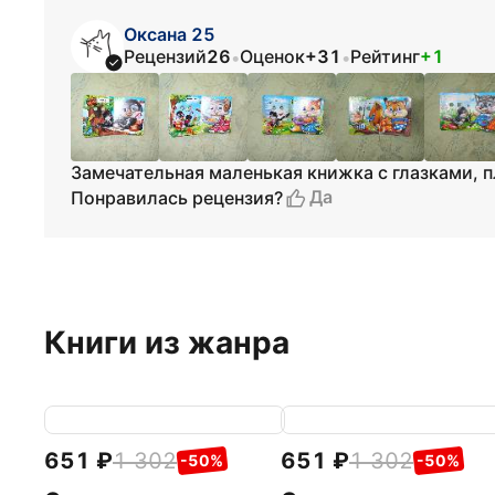
Оксана 25
Рецензий
26
Оценок
+31
Рейтинг
+1
•
•
Замечательная маленькая книжка с глазками, п
Да
Понравилась рецензия?
Книги из жанра
651
1 302
651
1 302
-50%
-50%