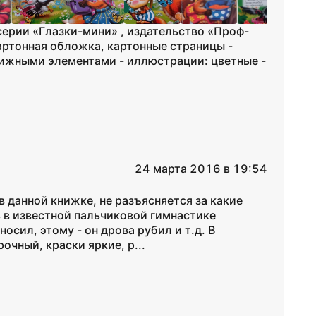
серии «Глазки-мини» , издательство «Проф-
артонная обложка, картонные страницы -
движными элементами - иллюстрации: цветные -
24 марта 2016 в 19:54
в данной книжке, не разъясняется за какие
ь в известной пальчиковой гимнастике
носил, этому - он дрова рубил и т.д. В
очный, краски яркие, р...