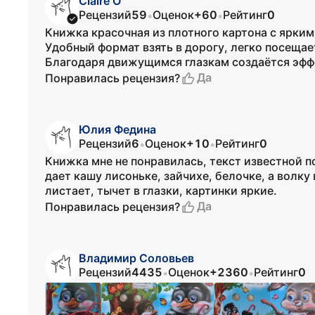
Claire О
Рецензий
59
Оценок
+60
Рейтинг
0
•
•
Книжка красочная из плотного картона с ярк
Удобный формат взять в дорогу, легко посещае
Благодаря движущимся глазкам создаётся эфф
Да
Понравилась рецензия?
Юлия Федина
Рецензий
6
Оценок
+10
Рейтинг
0
•
•
Книжка мне не понравилась, текст известной 
дает кашу лисоньке, зайчихе, белочке, а волку в
листает, тычет в глазки, картинки яркие.
Да
Понравилась рецензия?
Владимир Соловьев
Рецензий
4435
Оценок
+2360
Рейтинг
0
•
•