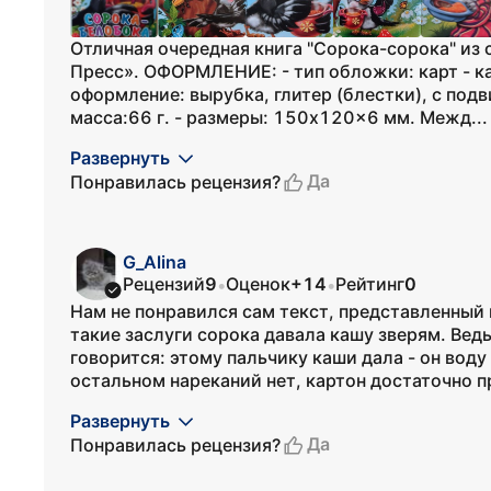
Отличная очередная книга "Сорока-сорока" из 
Пресс». ОФОРМЛЕНИЕ: - тип обложки: карт - к
оформление: вырубка, глитер (блестки), с по
масса:66 г. - размеры: 150x120x6 мм. Межд...
Развернуть
Да
Понравилась рецензия?
G_Alina
Рецензий
9
Оценок
+14
Рейтинг
0
•
•
Нам не понравился сам текст, представленный 
такие заслуги сорока давала кашу зверям. Вед
говорится: этому пальчику каши дала - он воду 
остальном нареканий нет, картон достаточно пр
Развернуть
Да
Понравилась рецензия?