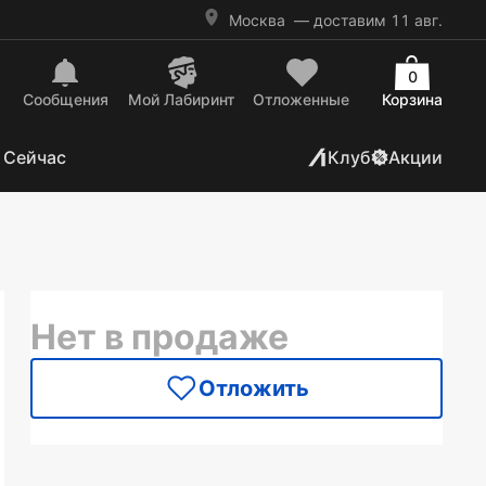
Москва
— доставим 11 авг.
0
Сообщения
Mой Лабиринт
Отложенные
Корзина
 Сейчас
Клуб
Акции
Нет в продаже
Отложить