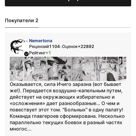
Покупатели 2
Nemertona
Рецензий
1104
Оценок
+22892
•
Рейтинг
+1
Оказывается, сила Ичиго заразна (вот бывает
же!). Передается воздушно-капельным путем,
действует на окружающих избирательно и
«осложнения» дает разнообразные… О чем и
повествует этот том. "Больных" в одну палату!
Команда главгероев сформирована. Несколько
параллельно текущих боевок в разный частях
многос...