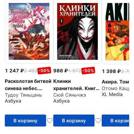
1 247
2 493
986
1 972
-50%
-50%
1 398
2 79
Расколотая битвой
Клинки
Акира. Том 6
синева небес.
хранителей. Книга
Отомо Кацух
XL Media
Тудоу Тяньцань
Сюй Сяньчжэ
Книга 2
3
Азбука
Азбука
В корзину
В корзину
В корзин