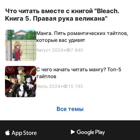
Что читать вместе с книгой "Bleach.
Книга 5. Правая рука великана"
Манга. Пять романтических тайтлов,
которые вас удивят
Август 2024
•
7 840
C чего начать читать мангу? Топ-5
тайтлов
Июль 2024
•
15 745
Все темы