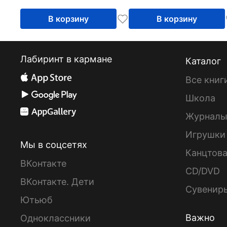
модели, методы и
алгоритмы
В корзину
В корзину
Лабиринт в кармане
Каталог
Все книг
Школа
Журнал
Игрушки
Мы в соцсетях
Канцтов
ВКонтакте
CD/DVD
ВКонтакте. Дети
Сувенир
Ютьюб
Важно
Одноклассники