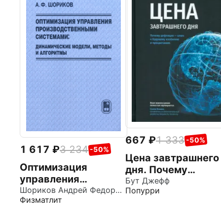
667
1 333
-50%
1 617
3 234
-50%
Цена завтрашнего
Оптимизация
дня. Почему
управления
дефляция — ключ 
Бут Джефф
производственными
Шориков Андрей Федорович
Попурри
будущему изобил
Физматлит
системами.
и процветанию
Динамические