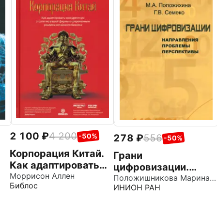
2 100
4 200
-50%
278
556
-50%
Корпорация Китай.
Грани
Как адаптировать
цифровизации.
конкурентную
Моррисон Аллен
к
Направления,
Положишникова Марина Александровна
Библос
ИНИОН РАН
стратегию вашей
ию
проблемы и
фирмы к
перспективы
современным