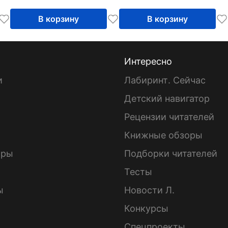
реалиям
В корзину
В корзину
Интересно
и
Лабиринт. Сейчас
Детский навигатор
ы
Рецензии читателей
Книжные обзоры
ары
Подборки читателей
Тесты
ы
Новости Л.
Конкурсы
Спецпроекты