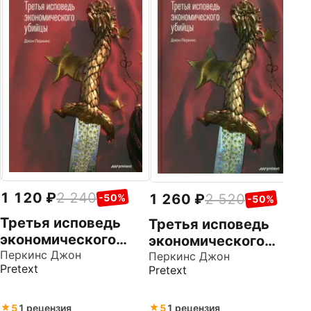
1
С
э
н
Ма
Ал
с
м
1 120
2 240
1 260
2 520
-50%
-50%
Третья исповедь
Третья исповедь
экономического
экономического
убийцы
Перкинс Джон
убийцы
Перкинс Джон
Pretext
Pretext
5
1 рецензия
5
1 рецензия