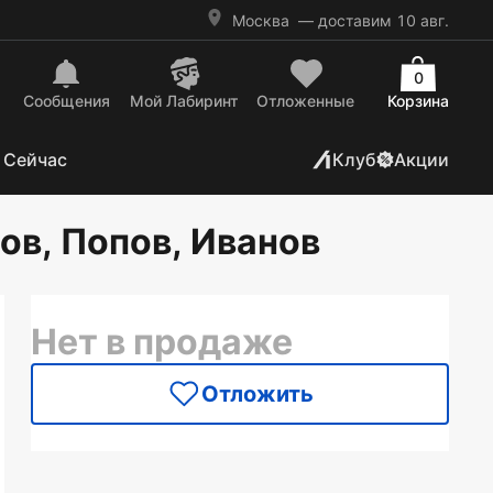
Москва
— доставим 10 авг.
0
Сообщения
Mой Лабиринт
Отложенные
Корзина
 Сейчас
Клуб
Акции
ов, Попов, Иванов
Нет в продаже
Отложить