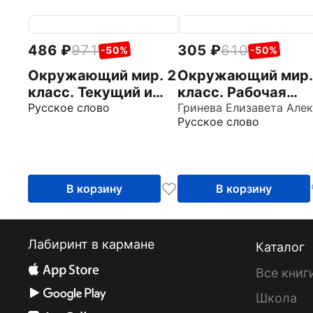
486
971
305
610
-50%
-50%
Окружающий мир. 2
Окружающий мир.
класс. Текущий и
класс. Рабочая
тематический
Русское слово
тетрадь к учебник
Русское слово
экспресс-контроль
В. Самковой, Н.
Романовой. В 2-х
частях. Часть 2
В корзину
В корзину
Лабиринт в кармане
Каталог
Все книг
Школа