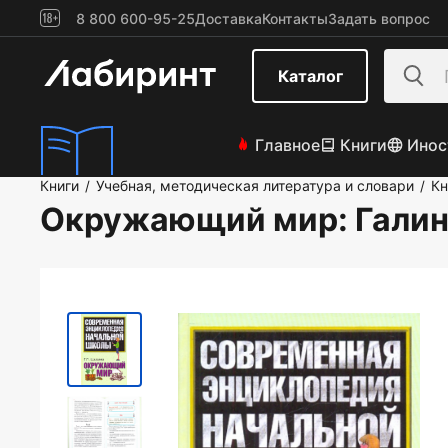
8 800 600-95-25
Доставка
Контакты
Задать вопрос
Каталог
Главное
Книги
Инос
Книги
Учебная, методическая литература и словари
Кн
/
/
Окружающий мир
: Гали