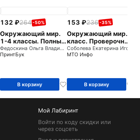
132
264
153
236
2
-50%
-35%
Окружающий мир.
Окружающий мир. 2
О
1-4 классы. Полный
класс. Проверочные
к
курс начальной
Федоскина Ольга Владимировна
работы
Соболева Екатерина Игоревна
р
ПринтБук
МТО Инфо
Эк
школы в таблицах и
А
схемах
2
В корзину
В корзину
Мой Лабиринт
Войти по коду скидки или
через соцсеть