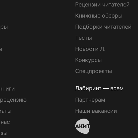
ы
Рецензии читателей
Книжные обзоры
ары
Подборки читателей
Тесты
ы
Новости Л.
Конкурсы
Спецпроекты
Лабиринт — всем
книги
 рецензию
Партнерам
каты
Наши вакансии
 нас
азы