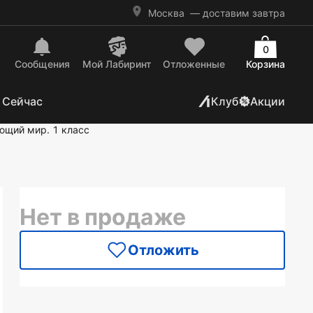
Москва
— доставим завтра
0
Сообщения
Mой Лабиринт
Отложенные
Корзина
 Сейчас
Клуб
Акции
щий мир. 1 класс
Нет в продаже
Отложить