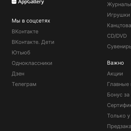
Журнал
Игрушки
Мы в соцсетях
Канцтов
ВКонтакте
CD/DVD
ВКонтакте. Дети
Сувенир
Ютьюб
Важно
Одноклассники
Дзен
Акции
Телеграм
Главные 
Бонус за
Сертифи
Только у
Предзак