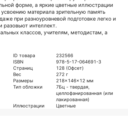
ельной форме, а яркие цветные иллюстрации
к усвоению материала зрительную память
 даже при разноуровневой подготовке легко и
 разовьют интеллект.
альных классов, учителям, методистам, а
ID товара
232566
ISBN
978-5-17-064691-3
Страниц
128
(Офсет)
Вес
272
г
Размеры
218x146x12
мм
Тип обложки
7Бц - твердая,
целлофанированная (или
лакированная)
Иллюстрации
Цветные