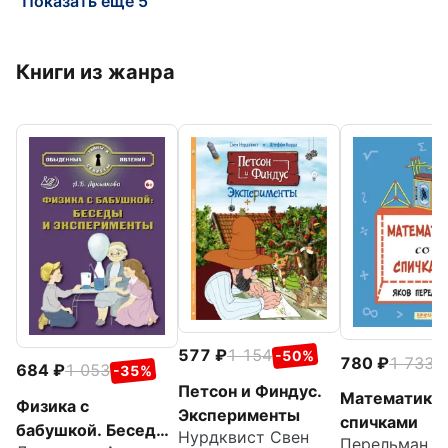
Показать еще 5
Книги из жанра
577
1 154
-50%
780
1 733
-
684
1 053
-35%
Петсон и Финдус.
Математика 
Физика с
Эксперименты
спичками
бабушкой. Беседы
Нурдквист Свен