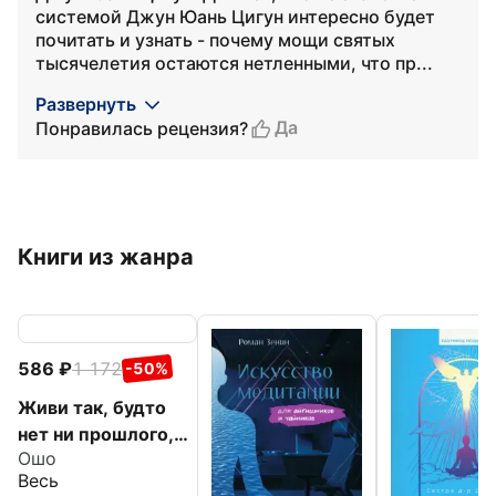
системой Джун Юань Цигун интересно будет
почитать и узнать - почему мощи святых
тысячелетия остаются нетленными, что пр...
Развернуть
Да
Понравилась рецензия?
Книги из жанра
586
1 172
-50%
Живи так, будто
нет ни прошлого,
Ошо
ни будущего.
Весь
Ничего, кроме