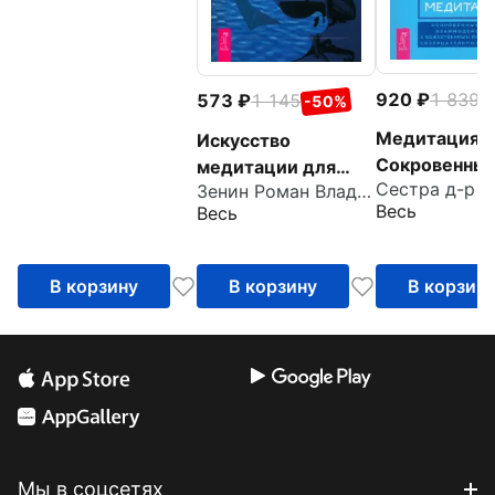
этого мгновения
920
1 839
573
1 145
-
-50%
Медитация.
Искусство
Сокровенный
медитации для
Сестра д-р 
Зенин Роман Владимирович
взаимодейст
айтишников и
Весь
Весь
Божественн
чайников
посредство
созерцатель
В корзину
В корзину
В корзин
практик
Мы в соцсетях