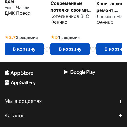
дом
Современные
Капитальны
Уинг Чарли
потолки своими
ремонт,
ДМК-Пресс
Котельников В. С.
руками
реконструкц
Феникс
Феникс
переустройс
перепланиро
объектов
3.7
3 рецензии
5
1 рецензия
недвижимос
В корзину
В корзину
В корзин
Мы в соцсетях
Каталог