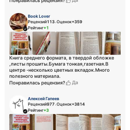
Да
Понравилась рецензия?
Book Lover
Рецензий
113
Оценок
+359
•
Рейтинг
+1
Книга среднего формата, в твердой обложке
,листы прошиты.Бумага тонкая,газетная.В
центре -несколько цветных вкладок.Много
полезного материала.
Да
Понравилась рецензия?
Алексей Гапеев
Рецензий
977
Оценок
+3814
•
Рейтинг
+3