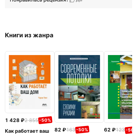
Книги из жанра
1 428
2 855
-50%
82
163
62
123
-50%
-50
Как работает ваш