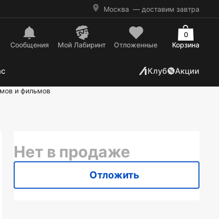
Москва
— доставим завтра
0
Сообщения
Mой Лабиринт
Отложенные
Корзина
ас
Клуб
Акции
ьмов и фильмов
Нет в продаже
Отложить