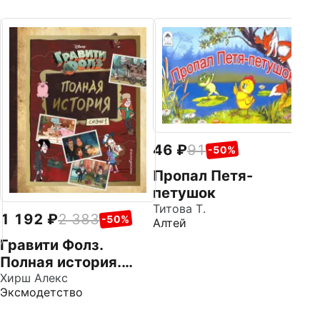
1
С
№
Ка
ИД
пр
46
91
-50%
Пропал Петя-
петушок
Титова Т.
1 192
2 383
-50%
Алтей
Гравити Фолз.
Полная история.
Сезон 1
Хирш Алекс
Эксмодетство