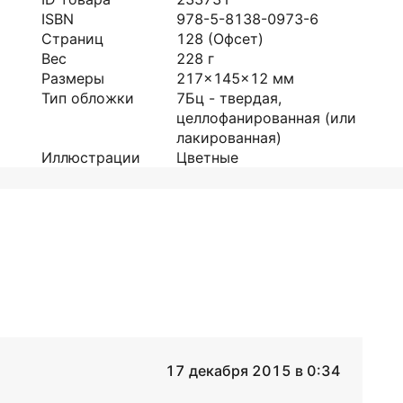
ISBN
978-5-8138-0973-6
Страниц
128
(Офсет)
Вес
228
г
Размеры
217x145x12
мм
Тип обложки
7Бц - твердая,
целлофанированная (или
лакированная)
Иллюстрации
Цветные
17 декабря 2015 в 0:34