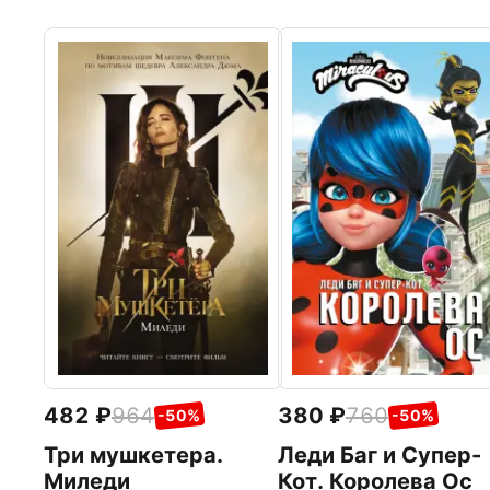
482
964
380
760
-50%
-50%
Три мушкетера.
Леди Баг и Супер-
Миледи
Кот. Королева Ос