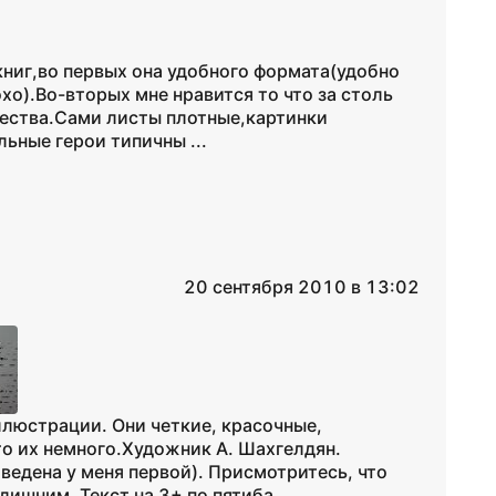
 книг,во первых она удобного формата(удобно
охо).Во-вторых мне нравится то что за столь
чества.Сами листы плотные,картинки
ьные герои типичны ...
20 сентября 2010 в 13:02
ллюстрации. Они четкие, красочные,
то их немного.Художник А. Шахгелдян.
ведена у меня первой). Присмотритесь, что
лишним. Текст на 3+ по пятиба...