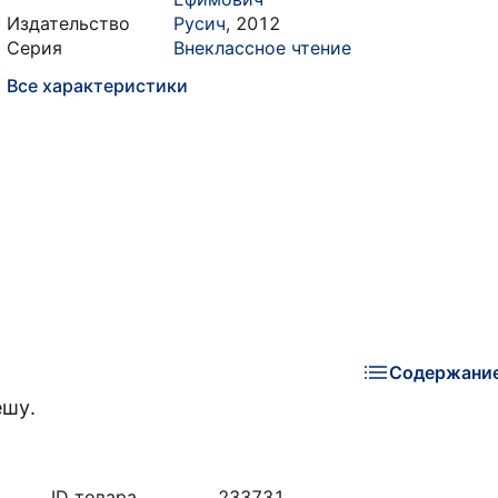
Издательство
Русич
,
2012
Серия
Внеклассное чтение
Все характеристики
Содержани
ешу.
ID товара
233731