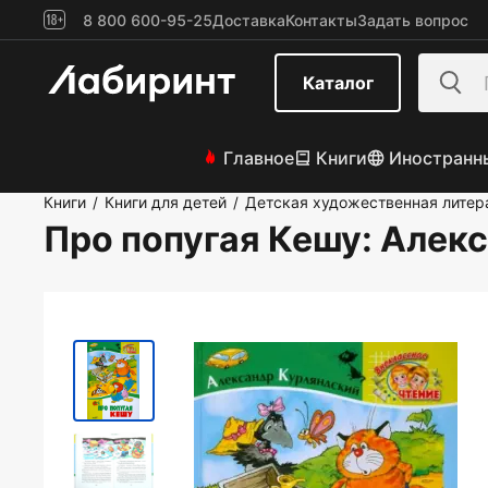
8 800 600-95-25
Доставка
Контакты
Задать вопрос
Каталог
Главное
Книги
Иностранн
Книги
Книги для детей
Детская художественная литер
/
/
Про попугая Кешу
: Алек