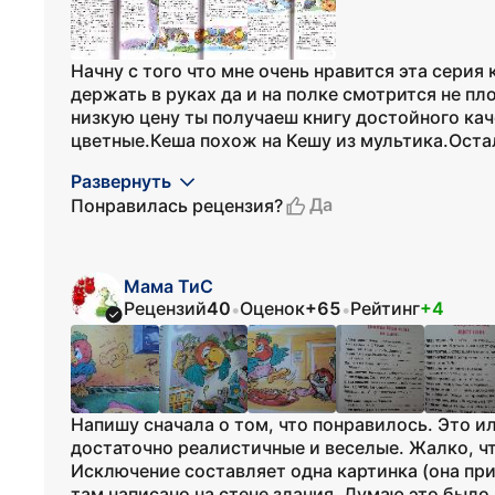
Начну с того что мне очень нравится эта серия
держать в руках да и на полке смотрится не пл
низкую цену ты получаеш книгу достойного ка
цветные.Кеша похож на Кешу из мультика.Остал
Развернуть
Да
Понравилась рецензия?
Мама ТиС
Рецензий
40
Оценок
+65
Рейтинг
+4
•
•
Напишу сначала о том, что понравилось. Это и
достаточно реалистичные и веселые. Жалко, ч
Исключение составляет одна картинка (она при
там написано на стене здания. Думаю это было 