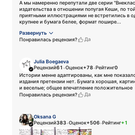
А мы намеренно перепутали две серии "Внеклас
издательства в отношении попугая Кеши, по то
приятными иллюстрациями не встретились в од
крупнее и бумага белее, формат пошире...
Развернуть
Да
Понравилась рецензия?
Julia Boegaeva
Рецензий
61
Оценок
+78
Рейтинг
0
•
•
Истории менне адаптированы, как мне показало
издания претензии нет. Бумага хорошая, карти
и веселые; общее впечатление положительное
Да
Понравилась рецензия?
Oksana G
Рецензий
383
Оценок
+506
Рейтинг
+1
•
•