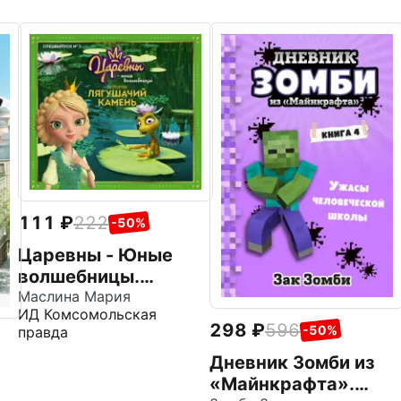
111
222
-50%
Царевны - Юные
волшебницы.
Спецвыпуск №3,
Маслина Мария
ИД Комсомольская
июль - сентябрь
298
596
-50%
правда
2021. История.
Лягушачий камень
Дневник Зомби из
«Майнкрафта».