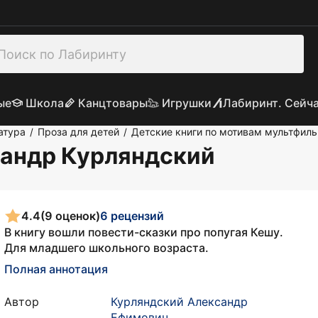
ые
Школа
Канцтовары
Игрушки
Лабиринт. Сейч
атура
Проза для детей
Детские книги по мотивам мультфил
/
/
сандр Курляндский
4.4
(9 оценок)
6 рецензий
В книгу вошли повести-сказки про попугая Кешу.
Для младшего школьного возраста.
Полная аннотация
Автор
Курляндский Александр
Ефимович