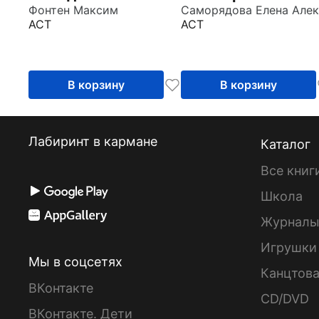
Фонтен Максим
АСТ
АСТ
В корзину
В корзину
Лабиринт в кармане
Каталог
Все книг
Школа
Журнал
Игрушки
Мы в соцсетях
Канцтов
ВКонтакте
CD/DVD
ВКонтакте. Дети