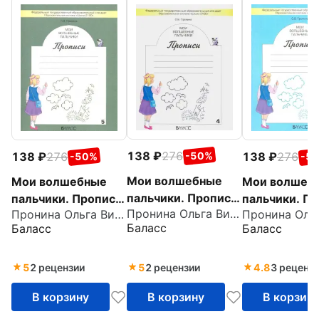
138
276
138
276
138
276
-50%
-50%
-5
Мои волшебные
Мои волшебные
Мои волшеб
пальчики. Прописи
пальчики. Прописи
пальчики. П
Пронина Ольга Викторовна
Пронина Ольга Викторовна
для
для
для
Баласс
Баласс
Баласс
первоклассников.
первоклассников.
первоклассн
Часть 4. ФГОС
Часть 5. ФГОС
Часть 3. ФГ
5
2 рецензии
5
2 рецензии
4.8
3 реценз
В корзину
В корзину
В корзин