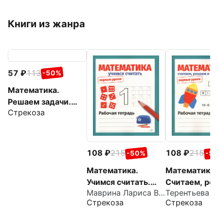
Книги из жанра
57
113
-50%
Математика.
Решаем задачи.
Стрекоза
Рабочая тетрадь
дошкольника
108
215
108
215
-50%
-5
Математика.
Математика.
Учимся считать.
Считаем, ре
Маврина Лариса Викторовна
Терентьева Н
Рабочая тетрадь
сравниваем.
Стрекоза
Стрекоза
Рабочая тет