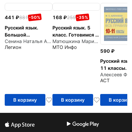
441
881
168
259
-50%
-35%
Русский язык.
Русский язык. 5
Большой
класс. Готовимся к
Сенина Наталья Аркадьевна
Матюшкина Мария Евгеньевна
справочник для
ОГЭ и ЕГЭ
Легион
МТО Инфо
подготовки к ВПР,
590
ОГЭ и ЕГЭ
Русский язык
11 классы. В
правила
АСТ
В корзину
В корзину
В корзин