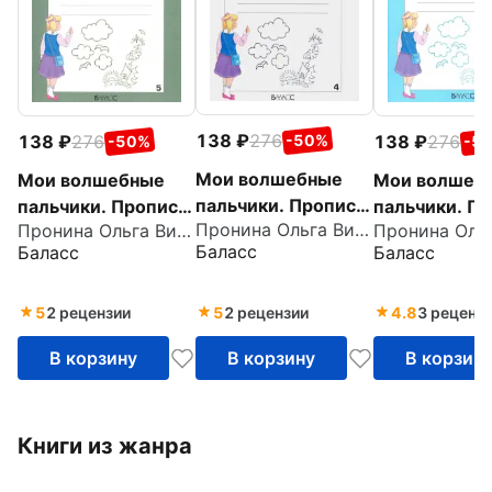
138
276
138
276
138
276
-50%
-50%
-5
Мои волшебные
Мои волшебные
Мои волшеб
пальчики. Прописи
пальчики. Прописи
пальчики. П
Пронина Ольга Викторовна
Пронина Ольга Викторовна
для
для
для
Баласс
Баласс
Баласс
первоклассников.
первоклассников.
первоклассн
Часть 4. ФГОС
Часть 5. ФГОС
Часть 3. ФГ
5
2 рецензии
5
2 рецензии
4.8
3 реценз
В корзину
В корзину
В корзин
Книги из жанра